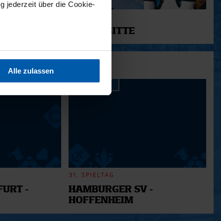
g jederzeit über die Cookie-
11.12.2025
12 - BRIGITTE
sein können
ren
Alle zulassen
hre Präferenzen im
Abschnitt
 Medien anbieten zu können
hrer Verwendung unserer
 führen diese Informationen
ie im Rahmen Ihrer Nutzung
31. SPIELTAG
URT -
HAMBURGER SV -
HOFFENHEIM