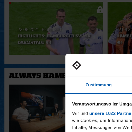
Aktuelle
Playlist
22.08.2021
|
HIGHLIGHT
22.08.2
HIGHLIGHTS: HAMBURGER SV - SV
HAMBU
DARMSTADT 98
98
ALWAYS HAMBURG - DAS BONU
Zustimmung
Verantwortungsvoller Umgan
Wir und
unsere 1022 Partne
wie Cookies, um Information
Inhalte, Messungen von Werb