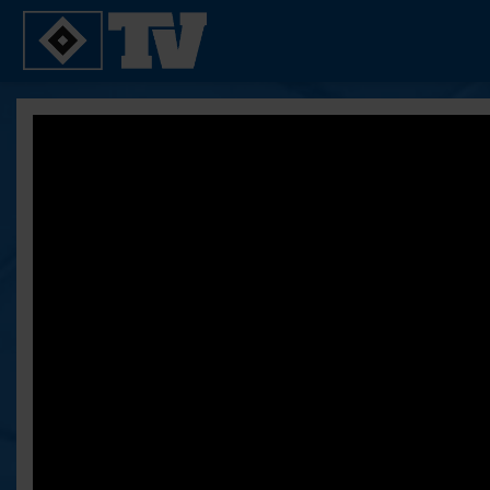
SPIELE
YOUNG TALENTS
2. Bundesliga 20/21
U21
2. Bundesliga 19/20
U19
2. Bundesliga 18/19
U17
Bundesliga 17/18
Reportagen
Bundesliga 16/17
Pokal- und Testspiele
Testspiele
ALLE VIDEOS
Suche
FAQ