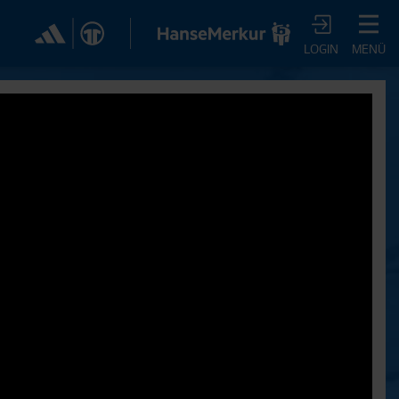
✕
LOGIN
MENÜ
CHER DIR JETZT EIN
VTV-ABO!
m HSVtv-Abo hast Du vollen Zugriff auf über 100
 jeden Monat, darunter alle Saisonspiele in voller
, sowie Spielzusammenfassungen, exklusive
iews, Pressekonferenzen und vieles mehr.
JETZT ZUM ABO