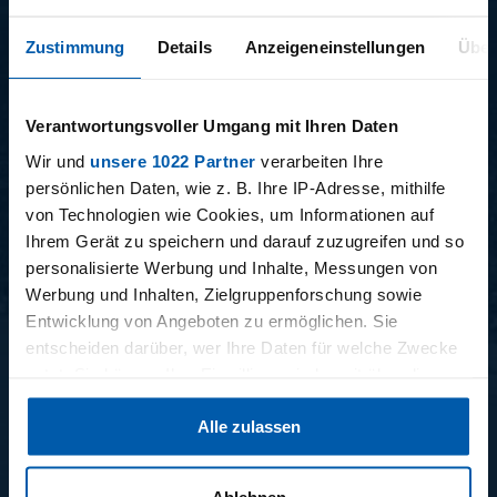
Zustimmung
Details
Anzeigeneinstellungen
Über
Verantwortungsvoller Umgang mit Ihren Daten
Wir und
unsere 1022 Partner
verarbeiten Ihre
15.12.2025
11.12.2025
persönlichen Daten, wie z. B. Ihre IP-Adresse, mithilfe
15 - STAFF-TALK
14 - STÜBI
von Technologien wie Cookies, um Informationen auf
Ihrem Gerät zu speichern und darauf zuzugreifen und so
personalisierte Werbung und Inhalte, Messungen von
Werbung und Inhalten, Zielgruppenforschung sowie
Entwicklung von Angeboten zu ermöglichen. Sie
BUNDESLIGA SAISON 2025/2026
entscheiden darüber, wer Ihre Daten für welche Zwecke
nutzt. Sie können Ihre Einwilligung jederzeit über die
Cookie-Erklärung oder durch Klicken auf das Privacy
Alle zulassen
Trigger Symbol ändern oder widerrufen
Wenn Sie es erlauben, würden wir auch gerne:
Ablehnen