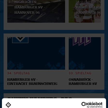
Playlist
HIGHLIGHTS:
05.12.2020
|
RELIVE
HAMBURGER SV -
HAMBURGER SV -
HANNOVER 96
HANNOVER 96
34. SPIELTAG
33. SPIELTAG
HAMBURGER SV -
OSNABRÜCK -
EINTRACHT BRAUNSCHWEIG
HAMBURGER SV
ALWAYS HAMBURG - DAS
BONUSMATERIAL