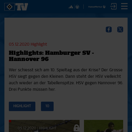
✕
SPIELE
YOUNG TALENTS
NUR DER HSV
A
SICHER DIR JETZT EIN
2. Bundesliga 20/21
U21
Interviews
S
HSVTV-ABO!
2. Bundesliga 19/20
U19
Spieltagschecks
F
05.12.2020
Highlight
2. Bundesliga 18/19
U17
Pressekonferenzen
Highlights: Hamburger SV -
Bundesliga 17/18
Reportagen
Reportagen
Mit dem HSVtv-Abo hast Du vollen Zugriff auf über
Hannover 96
Bundesliga 16/17
Trainingslager
100 Videos jeden Monat, darunter alle Saisonspiele
Pokal- und Testspiele
Bunte HSV-Welt
Wer schiesst sich am 10. Spieltag aus der Krise? Der Grosse
in voller Länge, sowie Spielzusammenfassungen,
Testspiele
Verein
HSV siegt gegen den Kleinen. Dann steht der HSV vielleicht
exklusive Interviews, Pressekonferenzen und vieles
auch wieder an der Tabellenspitze. HSV gegen Hannover 96.
mehr.
Drei Punkte müssen her.
JETZT ZUM ABO
HIGHLIGHT
10
Aktuelle
05.12.2020
|
HIGHLIGHT