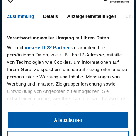
BONUSMATERIAL
Zustimmung
Details
Anzeigeneinstellungen
Über
Verantwortungsvoller Umgang mit Ihren Daten
Wir und
unsere 1022 Partner
verarbeiten Ihre
persönlichen Daten, wie z. B. Ihre IP-Adresse, mithilfe
15.12.2025
11.12.2025
von Technologien wie Cookies, um Informationen auf
15 - STAFF-TALK
14 - STÜBI
Ihrem Gerät zu speichern und darauf zuzugreifen und so
personalisierte Werbung und Inhalte, Messungen von
Werbung und Inhalten, Zielgruppenforschung sowie
Entwicklung von Angeboten zu ermöglichen. Sie
BUNDESLIGA SAISON 2025/2026
entscheiden darüber, wer Ihre Daten für welche Zwecke
nutzt. Sie können Ihre Einwilligung jederzeit über die
Cookie-Erklärung oder durch Klicken auf das Privacy
Alle zulassen
Trigger Symbol ändern oder widerrufen
Wenn Sie es erlauben, würden wir auch gerne: