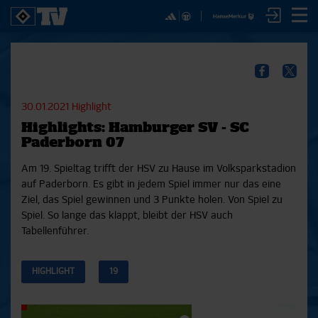
✕
SPIELE
YOUNG TALENTS
NUR DER HSV
A
SICHER DIR JETZT EIN
2. Bundesliga 20/21
U21
Interviews
S
HSVTV-ABO!
2. Bundesliga 19/20
U19
Spieltagschecks
F
30.01.2021
Highlight
2. Bundesliga 18/19
U17
Pressekonferenzen
Highlights: Hamburger SV - SC
Bundesliga 17/18
Reportagen
Reportagen
Mit dem HSVtv-Abo hast Du vollen Zugriff auf über
Paderborn 07
Bundesliga 16/17
Trainingslager
100 Videos jeden Monat, darunter alle Saisonspiele
Pokal- und Testspiele
Bunte HSV-Welt
Am 19. Spieltag trifft der HSV zu Hause im Volksparkstadion
in voller Länge, sowie Spielzusammenfassungen,
Testspiele
Verein
auf Paderborn. Es gibt in jedem Spiel immer nur das eine
exklusive Interviews, Pressekonferenzen und vieles
Ziel, das Spiel gewinnen und 3 Punkte holen. Von Spiel zu
mehr.
Spiel. So lange das klappt, bleibt der HSV auch
Tabellenführer.
JETZT ZUM ABO
HIGHLIGHT
19
Aktuelle