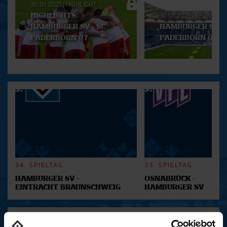
30.01.2021
|
HIGHLIGHT
Playlist
HIGHLIGHTS:
30.01.2021
|
RELIVE
HAMBURGER SV - SC
HAMBURGER SV - 
PADERBORN 07
PADERBORN 07
34. SPIELTAG
33. SPIELTAG
HAMBURGER SV -
OSNABRÜCK -
EINTRACHT BRAUNSCHWEIG
HAMBURGER SV
ALWAYS HAMBURG - DAS