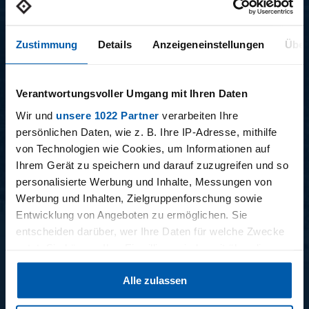
ALWAYS HAMBURG - DAS
BONUSMATERIAL
Zustimmung
Details
Anzeigeneinstellungen
Über
Verantwortungsvoller Umgang mit Ihren Daten
Wir und
unsere 1022 Partner
verarbeiten Ihre
persönlichen Daten, wie z. B. Ihre IP-Adresse, mithilfe
15.12.2025
11.12.2025
von Technologien wie Cookies, um Informationen auf
15 - STAFF-TALK
14 - STÜBI
Ihrem Gerät zu speichern und darauf zuzugreifen und so
personalisierte Werbung und Inhalte, Messungen von
Werbung und Inhalten, Zielgruppenforschung sowie
Entwicklung von Angeboten zu ermöglichen. Sie
entscheiden darüber, wer Ihre Daten für welche Zwecke
BUNDESLIGA SAISON 2025/2026
nutzt. Sie können Ihre Einwilligung jederzeit über die
Cookie-Erklärung oder durch Klicken auf das Privacy
Alle zulassen
Trigger Symbol ändern oder widerrufen