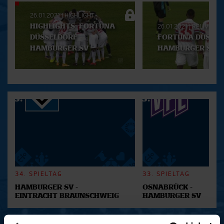
Aktuelle
26.01.2021
|
HIGHLIGHT
Playlist
HIGHLIGHTS: FORTUNA
26.01.2021
|
RELIVE
DÜSSELDORF -
FORTUNA DÜSSEL
HAMBURGER SV
HAMBURGER SV
34. SPIELTAG
33. SPIELTAG
HAMBURGER SV -
OSNABRÜCK -
EINTRACHT BRAUNSCHWEIG
HAMBURGER SV