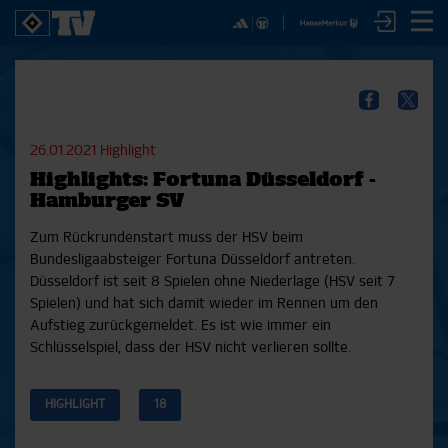
✕
SPIELE
YOUNG TALENTS
NUR DER HSV
A
SICHER DIR JETZT EIN
2. Bundesliga 20/21
U21
Interviews
S
HSVTV-ABO!
2. Bundesliga 19/20
U19
Spieltagschecks
F
26.01.2021
Highlight
2. Bundesliga 18/19
U17
Pressekonferenzen
Highlights: Fortuna Düsseldorf -
Bundesliga 17/18
Reportagen
Reportagen
Mit dem HSVtv-Abo hast Du vollen Zugriff auf über
Hamburger SV
Bundesliga 16/17
Trainingslager
100 Videos jeden Monat, darunter alle Saisonspiele
Pokal- und Testspiele
Bunte HSV-Welt
Zum Rückrundenstart muss der HSV beim
in voller Länge, sowie Spielzusammenfassungen,
Testspiele
Verein
Bundesligaabsteiger Fortuna Düsseldorf antreten.
exklusive Interviews, Pressekonferenzen und vieles
Düsseldorf ist seit 8 Spielen ohne Niederlage (HSV seit 7
mehr.
Spielen) und hat sich damit wieder im Rennen um den
Aufstieg zurückgemeldet. Es ist wie immer ein
JETZT ZUM ABO
Schlüsselspiel, dass der HSV nicht verlieren sollte.
HIGHLIGHT
18