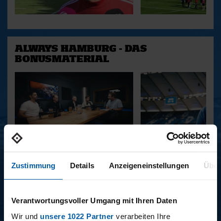
ALWAYS HAMBURG - DAS
BONUSMATERIAL
15.12.2025
11.12.2025
15 - STAFF-TALK
14 - STÜBI
Zustimmung
Details
Anzeigeneinstellungen
Über
Verantwortungsvoller Umgang mit Ihren Daten
BUNDESLIGA SAISON 2025/2026
Wir und
unsere 1022 Partner
verarbeiten Ihre