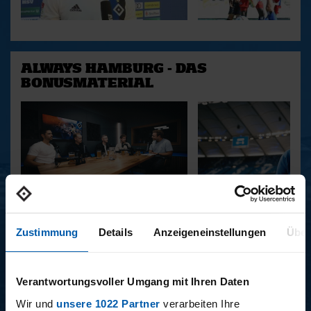
ALWAYS HAMBURG - DAS
BONUSMATERIAL
15.12.2025
11.12.2025
15 - STAFF-TALK
14 - STÜBI
Zustimmung
Details
Anzeigeneinstellungen
Über
Verantwortungsvoller Umgang mit Ihren Daten
BUNDESLIGA SAISON 2025/2026
Wir und
unsere 1022 Partner
verarbeiten Ihre