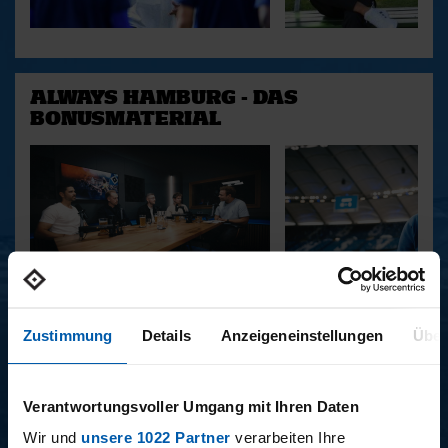
ALWAYS HAMBURG - DAS
BONUSMATERIAL
15.12.2025
11.12.2025
15 - STAFF-TALK
14 - STÜBI
Zustimmung
Details
Anzeigeneinstellungen
Über
Verantwortungsvoller Umgang mit Ihren Daten
BUNDESLIGA SAISON 2025/2026
Wir und
unsere 1022 Partner
verarbeiten Ihre