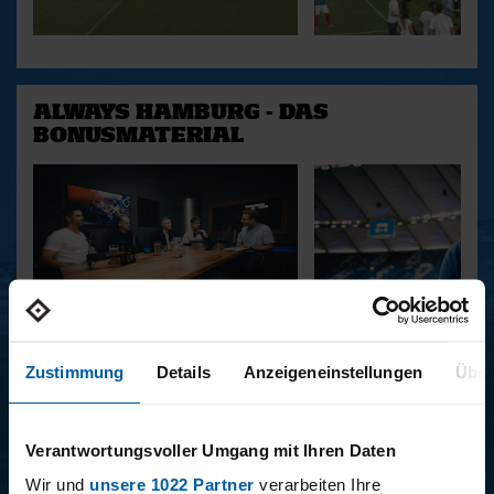
ALWAYS HAMBURG - DAS
BONUSMATERIAL
15.12.2025
11.12.2025
15 - STAFF-TALK
14 - STÜBI
Zustimmung
Details
Anzeigeneinstellungen
Über
Verantwortungsvoller Umgang mit Ihren Daten
BUNDESLIGA SAISON 2025/2026
Wir und
unsere 1022 Partner
verarbeiten Ihre