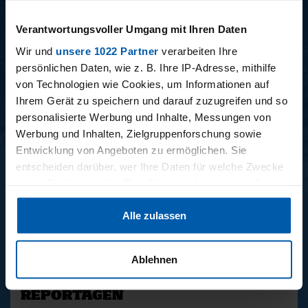
15.12.2025
11.12.2025
Verantwortungsvoller Umgang mit Ihren Daten
15 - STAFF-TALK
14 - STÜBI
Wir und
unsere 1022 Partner
verarbeiten Ihre
persönlichen Daten, wie z. B. Ihre IP-Adresse, mithilfe
von Technologien wie Cookies, um Informationen auf
Ihrem Gerät zu speichern und darauf zuzugreifen und so
BUNDESLIGA SAISON 2025/2026
personalisierte Werbung und Inhalte, Messungen von
Werbung und Inhalten, Zielgruppenforschung sowie
Entwicklung von Angeboten zu ermöglichen. Sie
entscheiden darüber, wer Ihre Daten für welche Zwecke
nutzt. Sie können Ihre Einwilligung jederzeit über die
Cookie-Erklärung oder durch Klicken auf das Privacy
Alle zulassen
Trigger Symbol ändern oder widerrufen
34. SPIELTAG
33. SPIELTAG
BAYER LEVERKUSEN -
HAMBURGER SV -
Wenn Sie es erlauben, würden wir auch gerne:
HAMBURGER SV
FREIBURG
Ablehnen
Informationen über Ihre geografische Lage erfassen,
welche bis auf einige Meter genau sein können
REPORTAGEN
Ihr Gerät durch aktives Scannen nach bestimmten