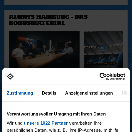
ALWAYS HAMBURG - DAS
BONUSMATERIAL
15.12.2025
11.12.2025
15 - STAFF-TALK
14 - STÜBI
Zustimmung
Details
Anzeigeneinstellungen
Über
BUNDESLIGA SAISON 2025/2026
Verantwortungsvoller Umgang mit Ihren Daten
Wir und
unsere 1022 Partner
verarbeiten Ihre
persönlichen Daten, wie z. B. Ihre IP-Adresse, mithilfe