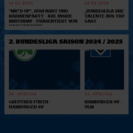
14.02.2025
24.09.2024
Abschnitt Einzelheiten
fest.
"MIC'D UP", BUSFAHRT UND
„BUNDESLIGA DREAM 2
KABINENPARTY - XXL INSIDE
TALENTE AUS THAILA
Wir verwenden Cookies, um Inhalte und Anzeigen zu
MATCHDAY - PRÄSENTIERT VON
GAST
personalisieren, Funktionen für soziale Medien anbieten
HANSEMERKUR
zu können und die Zugriffe auf unsere Website zu
analysieren. Außerdem geben wir Informationen zu Ihrer
2. BUNDESLIGA SAISON 2024 / 2025
Verwendung unserer Website an unsere Partner für
soziale Medien, Werbung und Analysen weiter. Unsere
Partner führen diese Informationen möglicherweise mit
weiteren Daten zusammen, die Sie ihnen bereitgestellt
haben oder die sie im Rahmen Ihrer Nutzung der Dienste
gesammelt haben.
34. SPIELTAG
33. SPIELTAG
GREUTHER FÜRTH -
HAMBURGER SV -
HAMBURGER SV
ULM