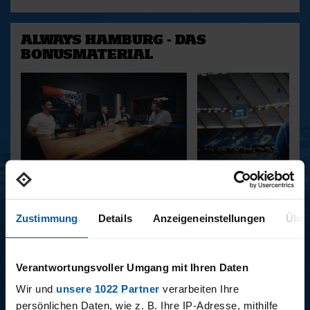
ALWAYS HAMBURG - DAS
BONUSMATERIAL
15.12.2025
11.12.2025
15 - STAFF-TALK
14 - STÜBI
Zustimmung
Details
Anzeigeneinstellungen
Über
BUNDESLIGA SAISON 2025/2026
Verantwortungsvoller Umgang mit Ihren Daten
Wir und
unsere 1022 Partner
verarbeiten Ihre
persönlichen Daten, wie z. B. Ihre IP-Adresse, mithilfe