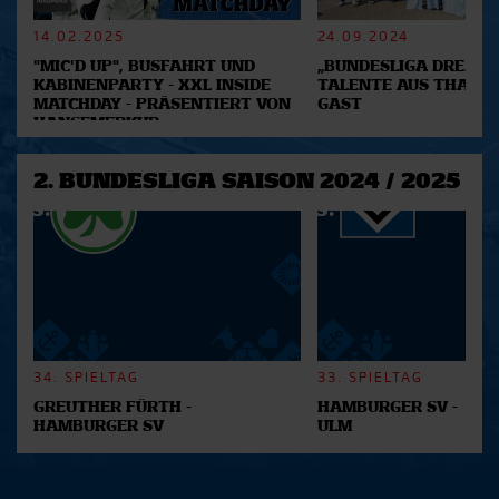
verarbeitet werden, und legen Sie Ihre Präferenzen im
Abschnitt Einzelheiten
fest.
14.02.2025
24.09.2024
"MIC'D UP", BUSFAHRT UND
„BUNDESLIGA DREAM 2
Wir verwenden Cookies, um Inhalte und Anzeigen zu
KABINENPARTY - XXL INSIDE
TALENTE AUS THAILA
MATCHDAY - PRÄSENTIERT VON
GAST
personalisieren, Funktionen für soziale Medien anbieten
HANSEMERKUR
zu können und die Zugriffe auf unsere Website zu
analysieren. Außerdem geben wir Informationen zu Ihrer
2. BUNDESLIGA SAISON 2024 / 2025
Verwendung unserer Website an unsere Partner für
soziale Medien, Werbung und Analysen weiter. Unsere
Partner führen diese Informationen möglicherweise mit
weiteren Daten zusammen, die Sie ihnen bereitgestellt
haben oder die sie im Rahmen Ihrer Nutzung der Dienste
gesammelt haben.
34. SPIELTAG
33. SPIELTAG
GREUTHER FÜRTH -
HAMBURGER SV -
HAMBURGER SV
ULM