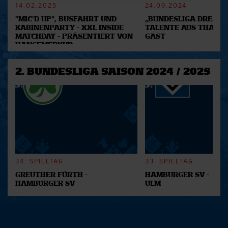
14.02.2025
24.09.2024
Abschnitt Einzelheiten
fest.
"MIC'D UP", BUSFAHRT UND
„BUNDESLIGA DREAM 2
KABINENPARTY - XXL INSIDE
TALENTE AUS THAILA
Wir verwenden Cookies, um Inhalte und Anzeigen zu
MATCHDAY - PRÄSENTIERT VON
GAST
personalisieren, Funktionen für soziale Medien anbieten
HANSEMERKUR
zu können und die Zugriffe auf unsere Website zu
analysieren. Außerdem geben wir Informationen zu Ihrer
2. BUNDESLIGA SAISON 2024 / 2025
Verwendung unserer Website an unsere Partner für
soziale Medien, Werbung und Analysen weiter. Unsere
Partner führen diese Informationen möglicherweise mit
weiteren Daten zusammen, die Sie ihnen bereitgestellt
haben oder die sie im Rahmen Ihrer Nutzung der Dienste
gesammelt haben.
34. SPIELTAG
33. SPIELTAG
GREUTHER FÜRTH -
HAMBURGER SV -
HAMBURGER SV
ULM