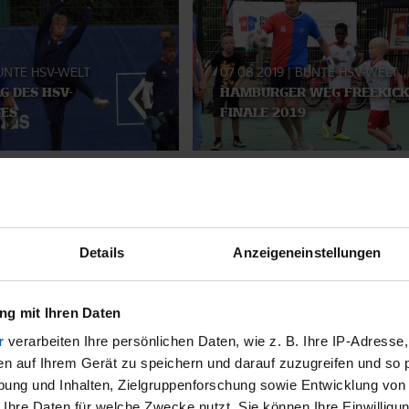
UNTE HSV-WELT
07.08.2019
|
BUNTE HSV-WELT
 DES HSV-
HAMBURGER WEG FREEKICK
ES
FINALE 2019
SMATERIAL
Details
Anzeigeneinstellungen
g mit Ihren Daten
r
verarbeiten Ihre persönlichen Daten, wie z. B. Ihre IP-Adresse,
en auf Ihrem Gerät zu speichern und darauf zuzugreifen und so 
ung und Inhalten, Zielgruppenforschung sowie Entwicklung von
 Ihre Daten für welche Zwecke nutzt. Sie können Ihre Einwilligun