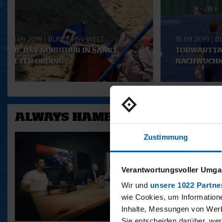
Playlist
13.09.2019
|
BUNTE HSV-WELT
18.08.2019
|
B
DIE HSV-NORDTOUR IN SANKT
TORWARTTAG
PETER-ORDING
NACHWUCHS
ALWAYS HAMBURG - DAS BONU
Zustimmung
Verantwortungsvoller Umgan
Wir und
unsere 1022 Partne
wie Cookies, um Information
Inhalte, Messungen von Werb
Sie entscheiden darüber, wer