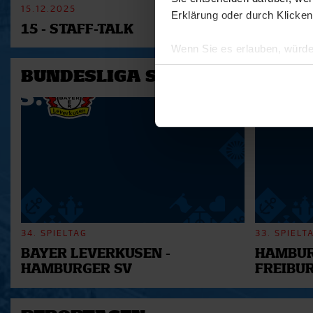
15.12.2025
11.12.2025
Erklärung oder durch Klicken
15 - STAFF-TALK
14 - STÜ
Wenn Sie es erlauben, würde
Informationen über Ihre 
BUNDESLIGA SAISON 2025/202
Ihr Gerät durch aktives 
Erfahren Sie mehr darüber, w
Einzelheiten
fest.
Wir verwenden Cookies, um I
und die Zugriffe auf unsere 
Website an unsere Partner fü
möglicherweise mit weiteren
der Dienste gesammelt habe
34. SPIELTAG
33. SPIELT
BAYER LEVERKUSEN -
HAMBUR
HAMBURGER SV
FREIBU