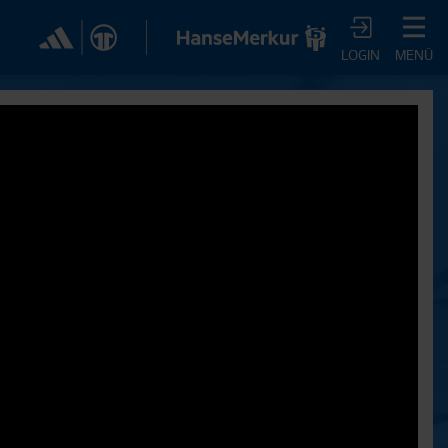
✕
LOGIN
MENÜ
CHER DIR JETZT EIN
VTV-ABO!
m HSVtv-Abo hast Du vollen Zugriff auf über 100
 jeden Monat, darunter alle Saisonspiele in voller
, sowie Spielzusammenfassungen, exklusive
iews, Pressekonferenzen und vieles mehr.
JETZT ZUM ABO