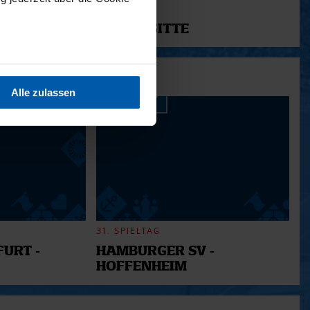
11.12.2025
12 - BRIGITTE
sein können
ren
Alle zulassen
hre Präferenzen im
Abschnitt
 Medien anbieten zu können
hrer Verwendung unserer
 führen diese Informationen
ie im Rahmen Ihrer Nutzung
31. SPIELTAG
URT -
HAMBURGER SV -
HOFFENHEIM