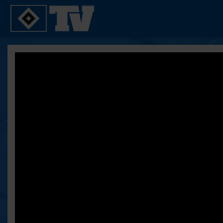
SPIELE
YOUNG TALENTS
2. Bundesliga 20/21
U21
2. Bundesliga 19/20
U19
2. Bundesliga 18/19
U17
Bundesliga 17/18
Reportagen
Bundesliga 16/17
Pokal- und Testspiele
Testspiele
ALLE VIDEOS
Suche
FAQ