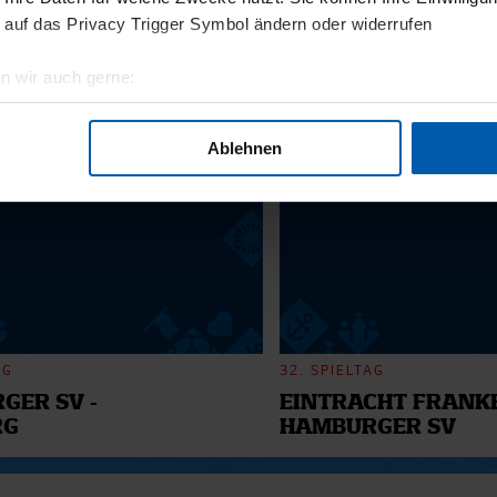
11.12.2025
 auf das Privacy Trigger Symbol ändern oder widerrufen
BI
13 - WILLI
n wir auch gerne:
geografische Lage erfassen, welche bis auf einige Meter genau 
6
Scannen nach bestimmten Merkmalen (Fingerprinting) identifizie
Ablehnen
ie Ihre persönlichen Daten verarbeitet werden, und legen Sie I
nhalte und Anzeigen zu personalisieren, Funktionen für soziale
Website zu analysieren. Außerdem geben wir Informationen zu I
r soziale Medien, Werbung und Analysen weiter. Unsere Partner
 Daten zusammen, die Sie ihnen bereitgestellt haben oder die s
n.
AG
32. SPIELTAG
GER SV -
EINTRACHT FRANKF
RG
HAMBURGER SV