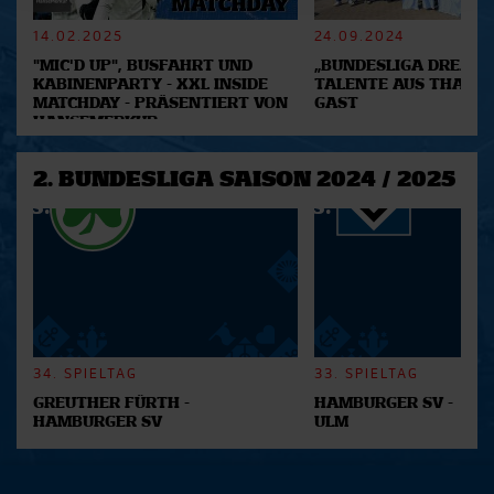
verarbeitet werden, und legen Sie Ihre Präferenzen im
Abschnitt Einzelheiten
fest.
14.02.2025
24.09.2024
"MIC'D UP", BUSFAHRT UND
„BUNDESLIGA DREAM 2
Wir verwenden Cookies, um Inhalte und Anzeigen zu
KABINENPARTY - XXL INSIDE
TALENTE AUS THAILA
MATCHDAY - PRÄSENTIERT VON
GAST
personalisieren, Funktionen für soziale Medien anbieten
HANSEMERKUR
zu können und die Zugriffe auf unsere Website zu
analysieren. Außerdem geben wir Informationen zu Ihrer
2. BUNDESLIGA SAISON 2024 / 2025
Verwendung unserer Website an unsere Partner für
soziale Medien, Werbung und Analysen weiter. Unsere
Partner führen diese Informationen möglicherweise mit
weiteren Daten zusammen, die Sie ihnen bereitgestellt
haben oder die sie im Rahmen Ihrer Nutzung der Dienste
gesammelt haben.
34. SPIELTAG
33. SPIELTAG
GREUTHER FÜRTH -
HAMBURGER SV -
HAMBURGER SV
ULM