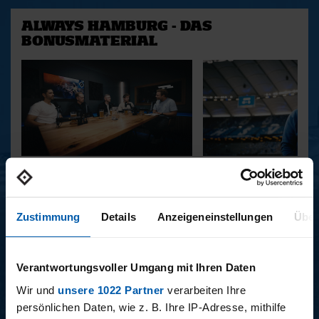
ALWAYS HAMBURG - DAS
BONUSMATERIAL
15.12.2025
11.12.2025
15 - STAFF-TALK
14 - STÜBI
Zustimmung
Details
Anzeigeneinstellungen
Über
BUNDESLIGA SAISON 2025/2026
Verantwortungsvoller Umgang mit Ihren Daten
Wir und
unsere 1022 Partner
verarbeiten Ihre
persönlichen Daten, wie z. B. Ihre IP-Adresse, mithilfe