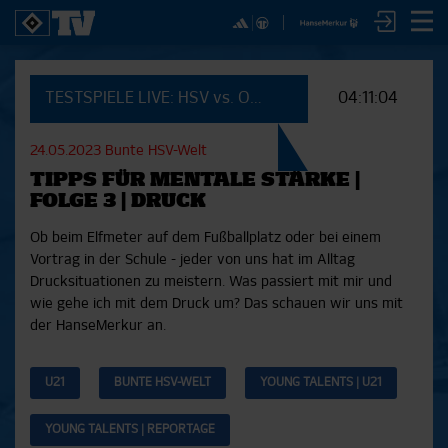
✕
SPIELE
YOUNG TALENTS
NUR DER HSV
A
TESTSPIELE LIVE: HSV vs. OSC Lille
04:11:04
SICHER DIR JETZT EIN
2. Bundesliga 20/21
U21
Interviews
S
HSVTV-ABO!
2. Bundesliga 19/20
U19
Spieltagschecks
F
24.05.2023
Bunte HSV-Welt
2. Bundesliga 18/19
U17
Pressekonferenzen
TIPPS FÜR MENTALE STÄRKE |
Bundesliga 17/18
Reportagen
Reportagen
Mit dem HSVtv-Abo hast Du vollen Zugriff auf über
FOLGE 3 | DRUCK
Bundesliga 16/17
Trainingslager
100 Videos jeden Monat, darunter alle Saisonspiele
Pokal- und Testspiele
Bunte HSV-Welt
Ob beim Elfmeter auf dem Fußballplatz oder bei einem
in voller Länge, sowie Spielzusammenfassungen,
Testspiele
Verein
Vortrag in der Schule - jeder von uns hat im Alltag
exklusive Interviews, Pressekonferenzen und vieles
Drucksituationen zu meistern. Was passiert mit mir und
mehr.
wie gehe ich mit dem Druck um? Das schauen wir uns mit
der HanseMerkur an.
JETZT ZUM ABO
U21
BUNTE HSV-WELT
YOUNG TALENTS | U21
YOUNG TALENTS | REPORTAGE