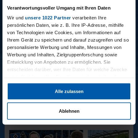
15 - STAFF-TALK
14 - STÜBI
Verantwortungsvoller Umgang mit Ihren Daten
Wir und
unsere 1022 Partner
verarbeiten Ihre
persönlichen Daten, wie z. B. Ihre IP-Adresse, mithilfe
von Technologien wie Cookies, um Informationen auf
BUNDESLIGA SAISON 2025/2026
Ihrem Gerät zu speichern und darauf zuzugreifen und so
personalisierte Werbung und Inhalte, Messungen von
Werbung und Inhalten, Zielgruppenforschung sowie
Entwicklung von Angeboten zu ermöglichen. Sie
entscheiden darüber, wer Ihre Daten für welche Zwecke
nutzt. Sie können Ihre Einwilligung jederzeit über die
Cookie-Erklärung oder durch Klicken auf das Privacy
34. SPIELTAG
33. SPIELTAG
Alle zulassen
Trigger Symbol ändern oder widerrufen
BAYER LEVERKUSEN -
HAMBURGER SV -
HAMBURGER SV
FREIBURG
Wenn Sie es erlauben, würden wir auch gerne:
Ablehnen
Informationen über Ihre geografische Lage erfassen,
REPORTAGEN
welche bis auf einige Meter genau sein können
Ihr Gerät durch aktives Scannen nach bestimmten
Merkmalen (Fingerprinting) identifizieren