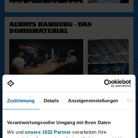
ALWAYS HAMBURG - DAS
BONUSMATERIAL
15.12.2025
11.12.2025
15 - STAFF-TALK
14 - STÜBI
Zustimmung
Details
Anzeigeneinstellungen
Über
Verantwortungsvoller Umgang mit Ihren Daten
BUNDESLIGA SAISON 2025/2026
Wir und
unsere 1022 Partner
verarbeiten Ihre