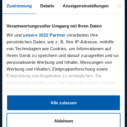
Zustimmung
Details
Anzeigeneinstellungen
Über
Verantwortungsvoller Umgang mit Ihren Daten
15.12.2025
11.12.2025
Wir und
unsere 1022 Partner
verarbeiten Ihre
15 - STAFF-TALK
14 - STÜBI
persönlichen Daten, wie z. B. Ihre IP-Adresse, mithilfe
von Technologien wie Cookies, um Informationen auf
Ihrem Gerät zu speichern und darauf zuzugreifen und so
personalisierte Werbung und Inhalte, Messungen von
Werbung und Inhalten, Zielgruppenforschung sowie
BUNDESLIGA SAISON 2025/2026
Entwicklung von Angeboten zu ermöglichen. Sie
entscheiden darüber, wer Ihre Daten für welche Zwecke
nutzt. Sie können Ihre Einwilligung jederzeit über die
Cookie-Erklärung oder durch Klicken auf das Privacy
Alle zulassen
Trigger Symbol ändern oder widerrufen
Wenn Sie es erlauben, würden wir auch gerne:
Ablehnen
34. SPIELTAG
33. SPIELTAG
Informationen über Ihre geografische Lage erfassen,