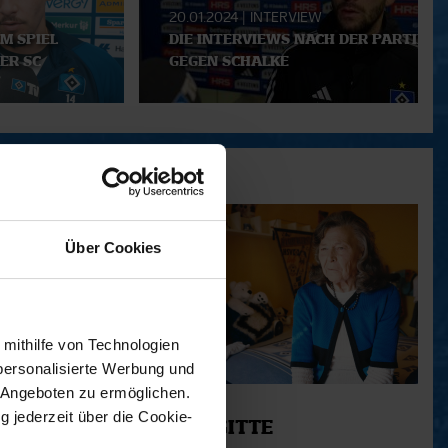
20.01.2024
|
INTERVIEW
M SPIEL
DIE INTERVIEWS NACH DER PARTIE
ER SC
GEGEN SCHALKE
Über Cookies
 mithilfe von Technologien
personalisierte Werbung und
 Angeboten zu ermöglichen.
11.12.2025
g jederzeit über die Cookie-
12 - BRIGITTE