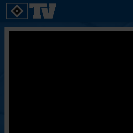
SPIELE
YOUNG TALENTS
2. Bundesliga 20/21
U21
2. Bundesliga 19/20
U19
2. Bundesliga 18/19
U17
Bundesliga 17/18
Reportagen
Bundesliga 16/17
Pokal- und Testspiele
Testspiele
ALLE VIDEOS
Suche
FAQ