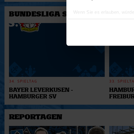
Wenn Sie es erlauben, würde
BUNDESLIGA SAISON 2025/202
Informationen über Ihre 
Ihr Gerät durch aktives 
Erfahren Sie mehr darüber, w
Einzelheiten
fest.
Wir verwenden Cookies, um I
und die Zugriffe auf unsere 
Website an unsere Partner fü
möglicherweise mit weiteren
34. SPIELTAG
33. SPIELT
der Dienste gesammelt habe
BAYER LEVERKUSEN -
HAMBUR
HAMBURGER SV
FREIBU
REPORTAGEN