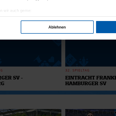
n wir auch gerne:
6
geografische Lage erfassen, welche bis auf einige Meter genau 
Scannen nach bestimmten Merkmalen (Fingerprinting) identifizie
Ablehnen
ie Ihre persönlichen Daten verarbeitet werden, und legen Sie I
nhalte und Anzeigen zu personalisieren, Funktionen für soziale
Website zu analysieren. Außerdem geben wir Informationen zu I
r soziale Medien, Werbung und Analysen weiter. Unsere Partner
 Daten zusammen, die Sie ihnen bereitgestellt haben oder die s
AG
32. SPIELTAG
n.
GER SV -
EINTRACHT FRANKF
RG
HAMBURGER SV