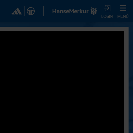
✕
LOGIN
MENÜ
CHER DIR JETZT EIN
VTV-ABO!
m HSVtv-Abo hast Du vollen Zugriff auf über 100
 jeden Monat, darunter alle Saisonspiele in voller
, sowie Spielzusammenfassungen, exklusive
iews, Pressekonferenzen und vieles mehr.
JETZT ZUM ABO