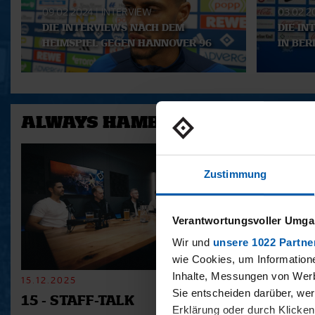
09.02.2024
|
INTERVIEW
03.02.
DIE INTERVIEWS NACH DEM
DIE IN
HEIMSPIEL GEGEN HANNOVER 96
IN BER
ALWAYS HAMBURG - DAS BONU
Zustimmung
Verantwortungsvoller Umgan
Wir und
unsere 1022 Partne
wie Cookies, um Information
Inhalte, Messungen von Werb
15.12.2025
11.12.2025
Sie entscheiden darüber, wer
15 - STAFF-TALK
14 - STÜ
Erklärung oder durch Klicken