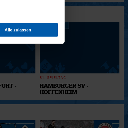
sein können
ren
Alle zulassen
hre Präferenzen im
Abschnitt
 Medien anbieten zu können
hrer Verwendung unserer
 führen diese Informationen
ie im Rahmen Ihrer Nutzung
31. SPIELTAG
URT -
HAMBURGER SV -
HOFFENHEIM