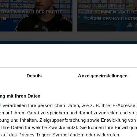
2024
|
INTERVIEW
28.01.2024
|
INTERVIEW
TERVIEWS NACH DER PARTIE
DIE STIMMEN NACH DE
LIN
GEGEN DEN KARLSRUH
SMATERIAL
Details
Anzeigeneinstellungen
g mit Ihren Daten
r
verarbeiten Ihre persönlichen Daten, wie z. B. Ihre IP-Adresse,
en auf Ihrem Gerät zu speichern und darauf zuzugreifen und so 
ung und Inhalten, Zielgruppenforschung sowie Entwicklung von
11.12.2025
 Ihre Daten für welche Zwecke nutzt. Sie können Ihre Einwilligun
BI
13 - WILLI
 auf das Privacy Trigger Symbol ändern oder widerrufen