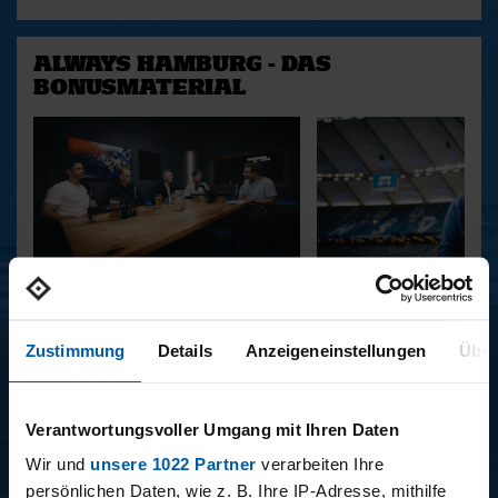
ALWAYS HAMBURG - DAS
BONUSMATERIAL
15.12.2025
11.12.2025
15 - STAFF-TALK
14 - STÜBI
Zustimmung
Details
Anzeigeneinstellungen
Über
BUNDESLIGA SAISON 2025/2026
Verantwortungsvoller Umgang mit Ihren Daten
Wir und
unsere 1022 Partner
verarbeiten Ihre
persönlichen Daten, wie z. B. Ihre IP-Adresse, mithilfe