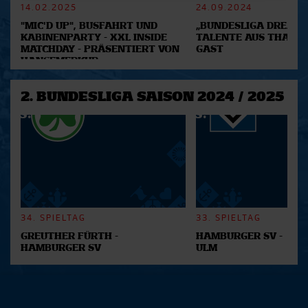
14.02.2025
24.09.2024
Abschnitt Einzelheiten
fest.
"MIC'D UP", BUSFAHRT UND
„BUNDESLIGA DREAM 2
KABINENPARTY - XXL INSIDE
TALENTE AUS THAILA
Wir verwenden Cookies, um Inhalte und Anzeigen zu
MATCHDAY - PRÄSENTIERT VON
GAST
personalisieren, Funktionen für soziale Medien anbieten
HANSEMERKUR
zu können und die Zugriffe auf unsere Website zu
analysieren. Außerdem geben wir Informationen zu Ihrer
2. BUNDESLIGA SAISON 2024 / 2025
Verwendung unserer Website an unsere Partner für
soziale Medien, Werbung und Analysen weiter. Unsere
Partner führen diese Informationen möglicherweise mit
weiteren Daten zusammen, die Sie ihnen bereitgestellt
haben oder die sie im Rahmen Ihrer Nutzung der Dienste
gesammelt haben.
34. SPIELTAG
33. SPIELTAG
GREUTHER FÜRTH -
HAMBURGER SV -
HAMBURGER SV
ULM