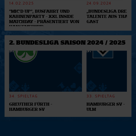
14.02.2025
24.09.2024
Abschnitt Einzelheiten
fest.
"MIC'D UP", BUSFAHRT UND
„BUNDESLIGA DREAM 2
KABINENPARTY - XXL INSIDE
TALENTE AUS THAILA
Wir verwenden Cookies, um Inhalte und Anzeigen zu
MATCHDAY - PRÄSENTIERT VON
GAST
personalisieren, Funktionen für soziale Medien anbieten
HANSEMERKUR
zu können und die Zugriffe auf unsere Website zu
analysieren. Außerdem geben wir Informationen zu Ihrer
2. BUNDESLIGA SAISON 2024 / 2025
Verwendung unserer Website an unsere Partner für
soziale Medien, Werbung und Analysen weiter. Unsere
Partner führen diese Informationen möglicherweise mit
weiteren Daten zusammen, die Sie ihnen bereitgestellt
haben oder die sie im Rahmen Ihrer Nutzung der Dienste
gesammelt haben.
34. SPIELTAG
33. SPIELTAG
GREUTHER FÜRTH -
HAMBURGER SV -
HAMBURGER SV
ULM