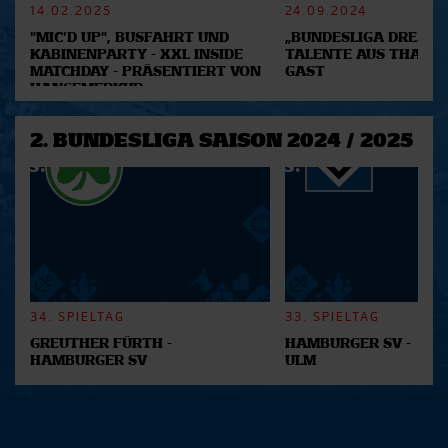
14.02.2025
24.09.2024
Abschnitt Einzelheiten
fest.
"MIC'D UP", BUSFAHRT UND
„BUNDESLIGA DREAM 2
KABINENPARTY - XXL INSIDE
TALENTE AUS THAILA
Wir verwenden Cookies, um Inhalte und Anzeigen zu
MATCHDAY - PRÄSENTIERT VON
GAST
personalisieren, Funktionen für soziale Medien anbieten
HANSEMERKUR
zu können und die Zugriffe auf unsere Website zu
analysieren. Außerdem geben wir Informationen zu Ihrer
2. BUNDESLIGA SAISON 2024 / 2025
Verwendung unserer Website an unsere Partner für
soziale Medien, Werbung und Analysen weiter. Unsere
Partner führen diese Informationen möglicherweise mit
weiteren Daten zusammen, die Sie ihnen bereitgestellt
haben oder die sie im Rahmen Ihrer Nutzung der Dienste
gesammelt haben.
34. SPIELTAG
33. SPIELTAG
GREUTHER FÜRTH -
HAMBURGER SV -
HAMBURGER SV
ULM