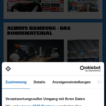
GLADBACH
PIRMASENS
ALWAYS HAMBURG - DAS
BONUSMATERIAL
15.12.2025
11.12.2025
Zustimmung
15 - STAFF-TALK
Details
Anzeigeneinstellungen
14 - STÜBI
Über
Verantwortungsvoller Umgang mit Ihren Daten
BUNDESLIGA SAISON 2025/2026