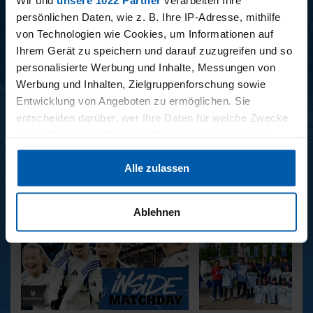
Wir und
unsere 1022 Partner
verarbeiten Ihre
persönlichen Daten, wie z. B. Ihre IP-Adresse, mithilfe
von Technologien wie Cookies, um Informationen auf
Ihrem Gerät zu speichern und darauf zuzugreifen und so
personalisierte Werbung und Inhalte, Messungen von
Werbung und Inhalten, Zielgruppenforschung sowie
Entwicklung von Angeboten zu ermöglichen. Sie
entscheiden darüber, wer Ihre Daten für welche Zwecke
34. SPIELTAG
33. SPIELTAG
nutzt. Sie können Ihre Einwilligung jederzeit über die
BAYER LEVERKUSEN -
HAMBURGER SV -
Cookie-Erklärung oder durch Klicken auf das Privacy
HAMBURGER SV
FREIBURG
Alle zulassen
Trigger Symbol ändern oder widerrufen
REPORTAGEN
Wenn Sie es erlauben, würden wir auch gerne:
Ablehnen
Informationen über Ihre geografische Lage erfassen,
welche bis auf einige Meter genau sein können
Ihr Gerät durch aktives Scannen nach bestimmten
Merkmalen (Fingerprinting) identifizieren
Erfahren Sie mehr darüber, wie Ihre persönlichen Daten
verarbeitet werden, und legen Sie Ihre Präferenzen im