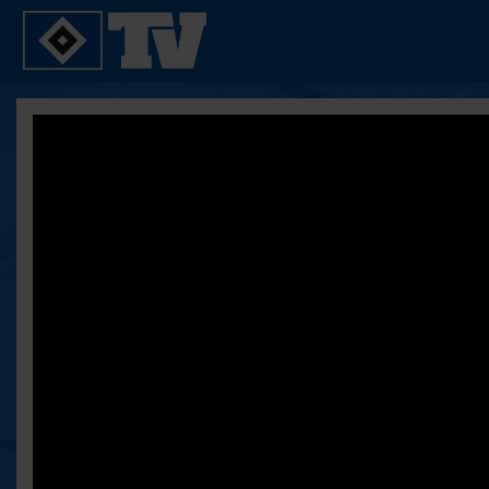
SPIELE
YOUNG TALENTS
2. Bundesliga 20/21
U21
2. Bundesliga 19/20
U19
2. Bundesliga 18/19
U17
Bundesliga 17/18
Reportagen
Bundesliga 16/17
Pokal- und Testspiele
Testspiele
ALLE VIDEOS
Suche
FAQ