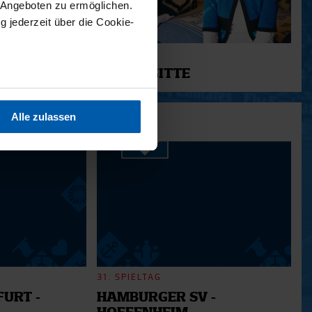
 Angeboten zu ermöglichen.
g jederzeit über die Cookie-
11.12.2025
12 - BRIGITTE
sein können
ren
Alle zulassen
hre Präferenzen im
Abschnitt
 Medien anbieten zu können
hrer Verwendung unserer
 führen diese Informationen
ie im Rahmen Ihrer Nutzung
31. SPIELTAG
URT -
HAMBURGER SV -