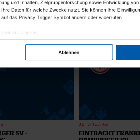
ung und Inhalten, Zielgruppenforschung sowie Entwicklung von
 Ihre Daten für welche Zwecke nutzt. Sie können Ihre Einwilligun
 auf das Privacy Trigger Symbol ändern oder widerrufen
11.12.2025
n wir auch gerne:
BI
13 - WILLI
geografische Lage erfassen, welche bis auf einige Meter genau 
Scannen nach bestimmten Merkmalen (Fingerprinting) identifizie
Ablehnen
6
ie Ihre persönlichen Daten verarbeitet werden, und legen Sie I
nhalte und Anzeigen zu personalisieren, Funktionen für soziale
Website zu analysieren. Außerdem geben wir Informationen zu I
r soziale Medien, Werbung und Analysen weiter. Unsere Partner
 Daten zusammen, die Sie ihnen bereitgestellt haben oder die s
n.
AG
32. SPIELTAG
GER SV -
EINTRACHT FRANKF