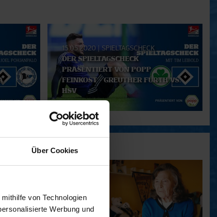
15.05.2020
|
SPIELTAGSCHECK
DER SPIELTAGSCHECK
PRÄSENTIERT VON POPP
A
FEINKOST - GREUTHER FÜRTH VS.
HSV
Über Cookies
 mithilfe von Technologien
personalisierte Werbung und