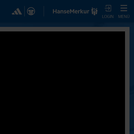
✕
LOGIN
MENÜ
CHER DIR JETZT EIN
VTV-ABO!
m HSVtv-Abo hast Du vollen Zugriff auf über 100
 jeden Monat, darunter alle Saisonspiele in voller
, sowie Spielzusammenfassungen, exklusive
iews, Pressekonferenzen und vieles mehr.
JETZT ZUM ABO