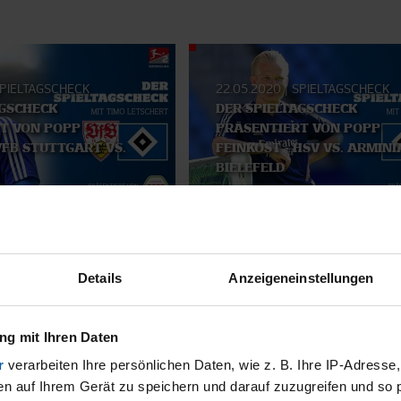
PIELTAGSCHECK
22.05.2020
|
SPIELTAGSCHECK
AGSCHECK
DER SPIELTAGSCHECK
T VON POPP
PRÄSENTIERT VON POPP
VFB STUTTGART VS.
FEINKOST - HSV VS. ARMINI
BIELEFELD
SMATERIAL
Details
Anzeigeneinstellungen
g mit Ihren Daten
r
verarbeiten Ihre persönlichen Daten, wie z. B. Ihre IP-Adresse,
en auf Ihrem Gerät zu speichern und darauf zuzugreifen und so 