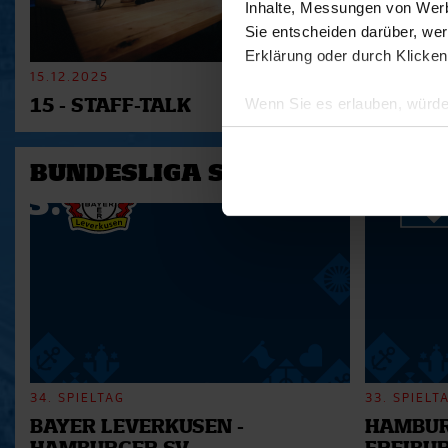
Inhalte, Messungen von Werb
Sie entscheiden darüber, wer
Erklärung oder durch Klicken
15.12.2025
11.12.2025
Wenn Sie es erlauben, würde
15 - STAFF-TALK
14 - STÜ
Informationen über Ihre 
Ihr Gerät durch aktives 
BUNDESLIGA SAISON 2025/202
Erfahren Sie mehr darüber, w
Einzelheiten
fest.
Wir verwenden Cookies, um I
und die Zugriffe auf unsere 
Website an unsere Partner fü
möglicherweise mit weiteren
der Dienste gesammelt habe
34. SPIELTAG
33. SPIELT
BAYER LEVERKUSEN -
HAMBUR