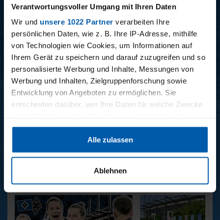
Verantwortungsvoller Umgang mit Ihren Daten
Wir und
unsere 1022 Partner
verarbeiten Ihre
persönlichen Daten, wie z. B. Ihre IP-Adresse, mithilfe
BUNDESLIGA SAISON 2025/2026
von Technologien wie Cookies, um Informationen auf
Ihrem Gerät zu speichern und darauf zuzugreifen und so
personalisierte Werbung und Inhalte, Messungen von
Werbung und Inhalten, Zielgruppenforschung sowie
Entwicklung von Angeboten zu ermöglichen. Sie
entscheiden darüber, wer Ihre Daten für welche Zwecke
nutzt. Sie können Ihre Einwilligung jederzeit über die
Cookie-Erklärung oder durch Klicken auf das Privacy
34. SPIELTAG
33. SPIELTAG
Alle zulassen
Trigger Symbol ändern oder widerrufen
BAYER LEVERKUSEN -
HAMBURGER SV -
HAMBURGER SV
FREIBURG
Wenn Sie es erlauben, würden wir auch gerne:
Ablehnen
Informationen über Ihre geografische Lage erfassen,
REPORTAGEN
welche bis auf einige Meter genau sein können
Ihr Gerät durch aktives Scannen nach bestimmten
Merkmalen (Fingerprinting) identifizieren