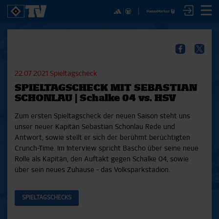
✕
SPIELE
YOUNG TALENTS
NUR DER HSV
A
SICHER DIR JETZT EIN
2. Bundesliga 20/21
U21
Interviews
S
HSVTV-ABO!
2. Bundesliga 19/20
U19
Spieltagschecks
F
22.07.2021
Spieltagscheck
2. Bundesliga 18/19
U17
Pressekonferenzen
SPIELTAGSCHECK MIT SEBASTIAN
Bundesliga 17/18
Reportagen
Reportagen
Mit dem HSVtv-Abo hast Du vollen Zugriff auf über
SCHONLAU | Schalke 04 vs. HSV
Bundesliga 16/17
Trainingslager
100 Videos jeden Monat, darunter alle Saisonspiele
Pokal- und Testspiele
Bunte HSV-Welt
Zum ersten Spieltagscheck der neuen Saison steht uns
in voller Länge, sowie Spielzusammenfassungen,
Testspiele
Verein
unser neuer Kapitän Sebastian Schonlau Rede und
exklusive Interviews, Pressekonferenzen und vieles
Antwort, sowie stellt er sich der berühmt berüchtigten
mehr.
Crunch-Time. Im Interview spricht Bascho über seine neue
Rolle als Kapitän, den Auftakt gegen Schalke 04, sowie
JETZT ZUM ABO
über sein neues Zuhause - das Volksparkstadion.
SPIELTAGSCHECKS