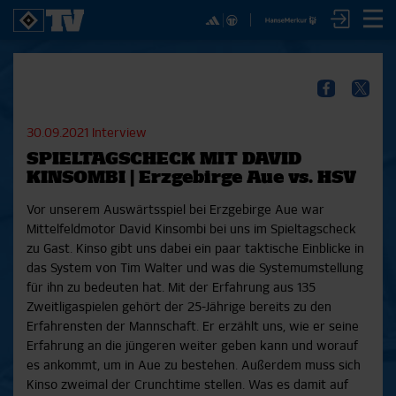
✕
SPIELE
YOUNG TALENTS
NUR DER HSV
A
SICHER DIR JETZT EIN
2. Bundesliga 20/21
U21
Interviews
S
HSVTV-ABO!
2. Bundesliga 19/20
U19
Spieltagschecks
F
30.09.2021
Interview
2. Bundesliga 18/19
U17
Pressekonferenzen
SPIELTAGSCHECK MIT DAVID
Bundesliga 17/18
Reportagen
Reportagen
Mit dem HSVtv-Abo hast Du vollen Zugriff auf über
KINSOMBI | Erzgebirge Aue vs. HSV
Bundesliga 16/17
Trainingslager
100 Videos jeden Monat, darunter alle Saisonspiele
Pokal- und Testspiele
Bunte HSV-Welt
Vor unserem Auswärtsspiel bei Erzgebirge Aue war
in voller Länge, sowie Spielzusammenfassungen,
Testspiele
Verein
Mittelfeldmotor David Kinsombi bei uns im Spieltagscheck
exklusive Interviews, Pressekonferenzen und vieles
zu Gast. Kinso gibt uns dabei ein paar taktische Einblicke in
mehr.
das System von Tim Walter und was die Systemumstellung
für ihn zu bedeuten hat. Mit der Erfahrung aus 135
JETZT ZUM ABO
Zweitligaspielen gehört der 25-Jährige bereits zu den
Erfahrensten der Mannschaft. Er erzählt uns, wie er seine
Erfahrung an die jüngeren weiter geben kann und worauf
es ankommt, um in Aue zu bestehen. Außerdem muss sich
Kinso zweimal der Crunchtime stellen. Was es damit auf