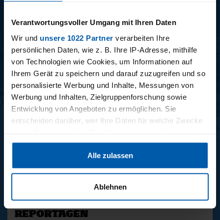
15.12.2025
11.12.2025
Verantwortungsvoller Umgang mit Ihren Daten
15 - STAFF-TALK
14 - STÜBI
Wir und
unsere 1022 Partner
verarbeiten Ihre
persönlichen Daten, wie z. B. Ihre IP-Adresse, mithilfe
von Technologien wie Cookies, um Informationen auf
Ihrem Gerät zu speichern und darauf zuzugreifen und so
BUNDESLIGA SAISON 2025/2026
personalisierte Werbung und Inhalte, Messungen von
Werbung und Inhalten, Zielgruppenforschung sowie
Entwicklung von Angeboten zu ermöglichen. Sie
entscheiden darüber, wer Ihre Daten für welche Zwecke
nutzt. Sie können Ihre Einwilligung jederzeit über die
Cookie-Erklärung oder durch Klicken auf das Privacy
Alle zulassen
Trigger Symbol ändern oder widerrufen
34. SPIELTAG
33. SPIELTAG
BAYER LEVERKUSEN -
HAMBURGER SV -
Wenn Sie es erlauben, würden wir auch gerne:
HAMBURGER SV
FREIBURG
Ablehnen
Informationen über Ihre geografische Lage erfassen,
welche bis auf einige Meter genau sein können
REPORTAGEN
Ihr Gerät durch aktives Scannen nach bestimmten