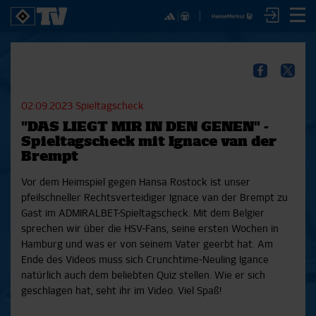
✕
SPIELE
YOUNG TALENTS
NUR DER HSV
A
SICHER DIR JETZT EIN
2. Bundesliga 20/21
U21
Interviews
S
HSVTV-ABO!
2. Bundesliga 19/20
U19
Spieltagschecks
F
02.09.2023
Spieltagscheck
2. Bundesliga 18/19
U17
Pressekonferenzen
"DAS LIEGT MIR IN DEN GENEN" -
Bundesliga 17/18
Reportagen
Reportagen
Mit dem HSVtv-Abo hast Du vollen Zugriff auf über
Spieltagscheck mit Ignace van der
Bundesliga 16/17
Trainingslager
100 Videos jeden Monat, darunter alle Saisonspiele
Brempt
Pokal- und Testspiele
Bunte HSV-Welt
in voller Länge, sowie Spielzusammenfassungen,
Testspiele
Verein
Vor dem Heimspiel gegen Hansa Rostock ist unser
exklusive Interviews, Pressekonferenzen und vieles
pfeilschneller Rechtsverteidiger Ignace van der Brempt zu
mehr.
Gast im ADMIRALBET-Spieltagscheck. Mit dem Belgier
sprechen wir über die HSV-Fans, seine ersten Wochen in
Hamburg und was er von seinem Vater geerbt hat. Am
JETZT ZUM ABO
Ende des Videos muss sich Crunchtime-Neuling Igance
natürlich auch dem beliebten Quiz stellen. Wie er sich
geschlagen hat, seht ihr im Video. Viel Spaß!