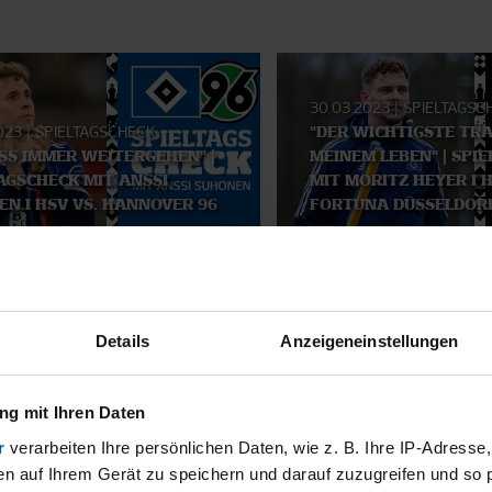
30.03.2023
|
SPIELTAGSC
2023
|
SPIELTAGSCHECK
"DER WICHTIGSTE TRA
SS IMMER WEITERGEHEN" |
MEINEM LEBEN" | SPI
AGSCHECK MIT ANSSI
MIT MORITZ HEYER I H
N I HSV VS. HANNOVER 96
FORTUNA DÜSSELDOR
SMATERIAL
Details
Anzeigeneinstellungen
g mit Ihren Daten
r
verarbeiten Ihre persönlichen Daten, wie z. B. Ihre IP-Adresse,
en auf Ihrem Gerät zu speichern und darauf zuzugreifen und so 