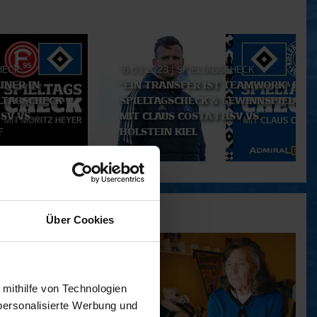
HECK
16.03.2023
|
SPIELTAGSCHECK
INER IN
"EIN TRANSFER IST TEAMWORK" I
ELTAGSCHECK
SPIELTAGSCHECK & GEWINNSPIEL
SV VS.
MIT CLAUS COSTA I HSV VS.
F
HOLSTEIN KIEL
Über Cookies
 mithilfe von Technologien
personalisierte Werbung und