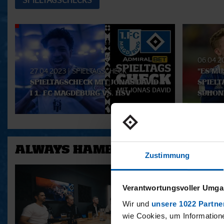
SPIELTAGSCHECKS
Aktuelle
Playlist
06.04.
27.04.2023
|
SPIELTAGSCHECK
"ES MU
SPIELTAGSCHECK MIT JONAS DAVID
SPIELT
I 1. FC MAGDEBURG VS. HSV
SUHONE
ALWAYS HAMBURG - DAS BONU
Zustimmung
Verantwortungsvoller Umgan
Wir und
unsere 1022 Partne
wie Cookies, um Information