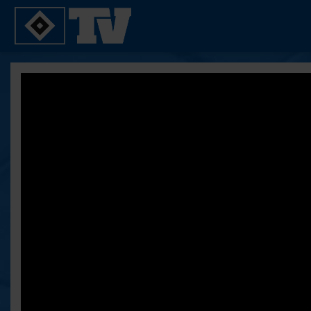
SPIELE
YOUNG TALENTS
2. Bundesliga 20/21
U21
2. Bundesliga 19/20
U19
2. Bundesliga 18/19
U17
Bundesliga 17/18
Reportagen
Bundesliga 16/17
Pokal- und Testspiele
Testspiele
ALLE VIDEOS
Suche
FAQ