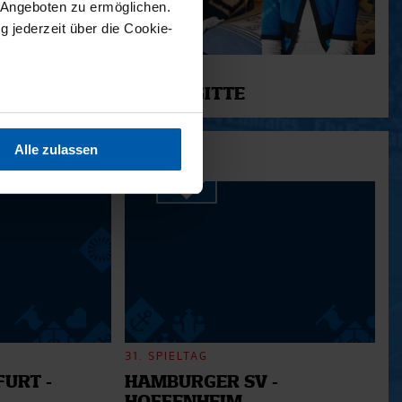
 Angeboten zu ermöglichen.
g jederzeit über die Cookie-
11.12.2025
12 - BRIGITTE
sein können
ren
Alle zulassen
hre Präferenzen im
Abschnitt
 Medien anbieten zu können
hrer Verwendung unserer
 führen diese Informationen
ie im Rahmen Ihrer Nutzung
31. SPIELTAG
URT -
HAMBURGER SV -