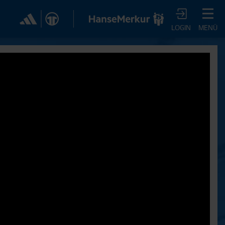
✕
LOGIN
MENÜ
CHER DIR JETZT EIN
VTV-ABO!
m HSVtv-Abo hast Du vollen Zugriff auf über 100
 jeden Monat, darunter alle Saisonspiele in voller
, sowie Spielzusammenfassungen, exklusive
iews, Pressekonferenzen und vieles mehr.
JETZT ZUM ABO