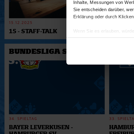
Inhalte, Messungen von Werb
Sie entscheiden darüber, wer
Erklärung oder durch Klicken
15.12.2025
11.12.2025
Wenn Sie es erlauben, würde
15 - STAFF-TALK
14 - STÜ
Informationen über Ihre 
Ihr Gerät durch aktives 
BUNDESLIGA SAISON 2025/202
Erfahren Sie mehr darüber, w
Einzelheiten
fest.
Wir verwenden Cookies, um I
und die Zugriffe auf unsere 
Website an unsere Partner fü
möglicherweise mit weiteren
der Dienste gesammelt habe
34. SPIELTAG
33. SPIELT
BAYER LEVERKUSEN -
HAMBUR