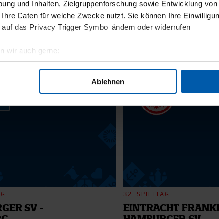
ung und Inhalten, Zielgruppenforschung sowie Entwicklung von
 Ihre Daten für welche Zwecke nutzt. Sie können Ihre Einwilligun
 auf das Privacy Trigger Symbol ändern oder widerrufen
11.12.2025
n wir auch gerne:
BI
13 - WILLI
geografische Lage erfassen, welche bis auf einige Meter genau 
Scannen nach bestimmten Merkmalen (Fingerprinting) identifizie
Ablehnen
6
ie Ihre persönlichen Daten verarbeitet werden, und legen Sie I
nhalte und Anzeigen zu personalisieren, Funktionen für soziale
Website zu analysieren. Außerdem geben wir Informationen zu I
r soziale Medien, Werbung und Analysen weiter. Unsere Partner
 Daten zusammen, die Sie ihnen bereitgestellt haben oder die s
n.
AG
32. SPIELTAG
GER SV -
EINTRACHT FRANKF