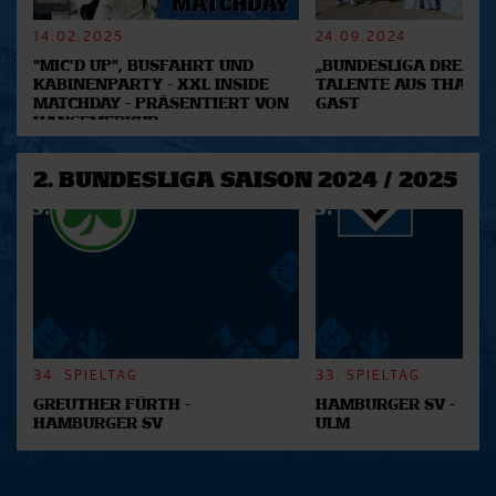
verarbeitet werden, und legen Sie Ihre Präferenzen im
Abschnitt Einzelheiten
fest.
14.02.2025
24.09.2024
"MIC'D UP", BUSFAHRT UND
„BUNDESLIGA DREAM 2
Wir verwenden Cookies, um Inhalte und Anzeigen zu
KABINENPARTY - XXL INSIDE
TALENTE AUS THAILA
MATCHDAY - PRÄSENTIERT VON
GAST
personalisieren, Funktionen für soziale Medien anbieten
HANSEMERKUR
zu können und die Zugriffe auf unsere Website zu
analysieren. Außerdem geben wir Informationen zu Ihrer
2. BUNDESLIGA SAISON 2024 / 2025
Verwendung unserer Website an unsere Partner für
soziale Medien, Werbung und Analysen weiter. Unsere
Partner führen diese Informationen möglicherweise mit
weiteren Daten zusammen, die Sie ihnen bereitgestellt
haben oder die sie im Rahmen Ihrer Nutzung der Dienste
gesammelt haben.
34. SPIELTAG
33. SPIELTAG
GREUTHER FÜRTH -
HAMBURGER SV -
HAMBURGER SV
ULM