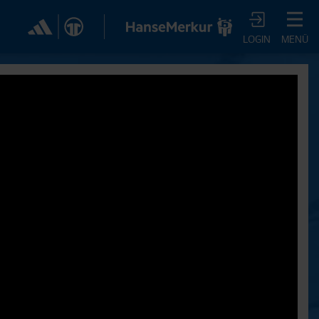
✕
LOGIN
MENÜ
CHER DIR JETZT EIN
VTV-ABO!
m HSVtv-Abo hast Du vollen Zugriff auf über 100
 jeden Monat, darunter alle Saisonspiele in voller
, sowie Spielzusammenfassungen, exklusive
iews, Pressekonferenzen und vieles mehr.
JETZT ZUM ABO