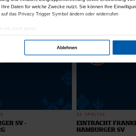
 Ihre Daten für welche Zwecke nutzt. Sie können Ihre Einwilligun
 auf das Privacy Trigger Symbol ändern oder widerrufen
11.12.2025
BI
13 - WILLI
n wir auch gerne:
geografische Lage erfassen, welche bis auf einige Meter genau 
Scannen nach bestimmten Merkmalen (Fingerprinting) identifizie
6
Ablehnen
ie Ihre persönlichen Daten verarbeitet werden, und legen Sie I
nhalte und Anzeigen zu personalisieren, Funktionen für soziale
Website zu analysieren. Außerdem geben wir Informationen zu I
r soziale Medien, Werbung und Analysen weiter. Unsere Partner
 Daten zusammen, die Sie ihnen bereitgestellt haben oder die s
n.
AG
32. SPIELTAG
GER SV -
EINTRACHT FRANKF
RG
HAMBURGER SV