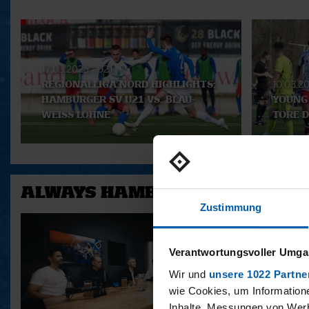
Aktuelle
Playlist
17.03.2025
|
U21
REGIONALLIGA NORD HIGHLIGHTS:
10.03.2
HAMBURGER SV U21 VS. BLAU-
YOUNG 
WEISS LOHNE
TORE D
ALWAYS HAMBURG - DAS BONU
Zustimmung
Verantwortungsvoller Umgan
Wir und
unsere 1022 Partne
wie Cookies, um Information
Inhalte, Messungen von Werb