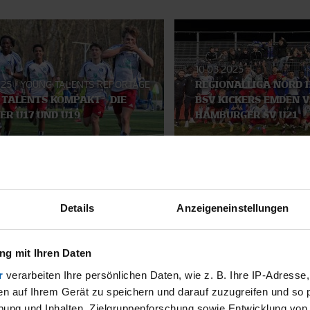
10.03.2025
025
|
YOUNG TALENTS REPORTAGE
REGIONALLIGA NORD H
TALENTS KOMPAKT - DIE
BSV KICKERS EMDEN V
ER U17 UND U19
HAMBURGER SV U21
SMATERIAL
Details
Anzeigeneinstellungen
g mit Ihren Daten
r
verarbeiten Ihre persönlichen Daten, wie z. B. Ihre IP-Adresse,
en auf Ihrem Gerät zu speichern und darauf zuzugreifen und so 
ung und Inhalten, Zielgruppenforschung sowie Entwicklung von