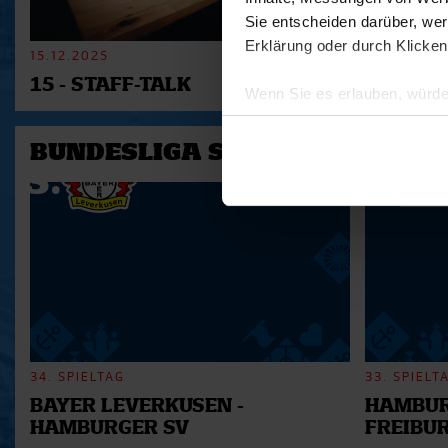
Sie entscheiden darüber, wer
Erklärung oder durch Klicken
15.12.2025
11.12.2025
15 - STAFF-TALK
14 - STÜ
Wenn Sie es erlauben, würde
Informationen über Ihre 
Ihr Gerät durch aktives 
BUNDESLIGA SAISON 2025/202
Erfahren Sie mehr darüber, w
Einzelheiten
fest.
Wir verwenden Cookies, um I
und die Zugriffe auf unsere 
Website an unsere Partner fü
möglicherweise mit weiteren
der Dienste gesammelt habe
34. SPIELTAG
33. SPIELT
BAYER LEVERKUSEN -
HAMBUR
HAMBURGER SV
FREIBU