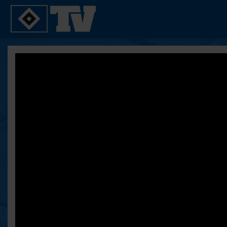
SPIELE
YOUNG TALENTS
2. Bundesliga 20/21
U21
2. Bundesliga 19/20
U19
2. Bundesliga 18/19
U17
Bundesliga 17/18
Reportagen
Bundesliga 16/17
Pokal- und Testspiele
Testspiele
ALLE VIDEOS
Suche
FAQ