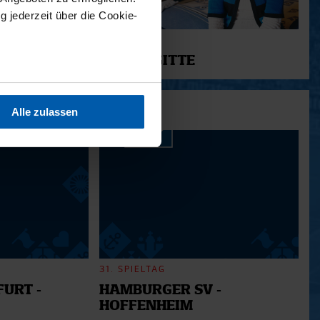
g jederzeit über die Cookie-
11.12.2025
12 - BRIGITTE
sein können
ren
Alle zulassen
hre Präferenzen im
Abschnitt
 Medien anbieten zu können
hrer Verwendung unserer
 führen diese Informationen
ie im Rahmen Ihrer Nutzung
31. SPIELTAG
URT -
HAMBURGER SV -
HOFFENHEIM