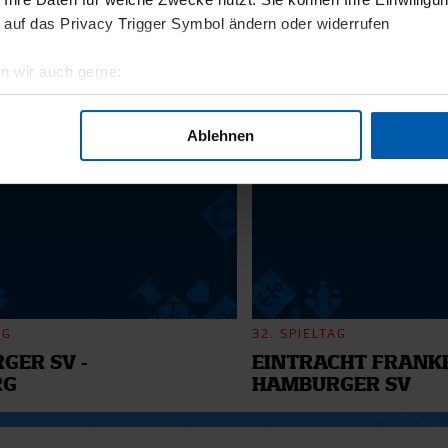
11.12.2025
 auf das Privacy Trigger Symbol ändern oder widerrufen
BI
13 - WILLI
n wir auch gerne:
geografische Lage erfassen, welche bis auf einige Meter genau 
6
Scannen nach bestimmten Merkmalen (Fingerprinting) identifizie
Ablehnen
ie Ihre persönlichen Daten verarbeitet werden, und legen Sie I
nhalte und Anzeigen zu personalisieren, Funktionen für soziale
Website zu analysieren. Außerdem geben wir Informationen zu I
r soziale Medien, Werbung und Analysen weiter. Unsere Partner
 Daten zusammen, die Sie ihnen bereitgestellt haben oder die s
n.
AG
32. SPIELTAG
GER SV -
EINTRACHT FRANKF
RG
HAMBURGER SV