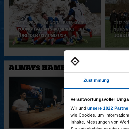
Playlist
09.02.2026
|
YOUNG TALENTS KOMPAKT
01.12.2
YOUNG TALENTS KOMPAKT - DIE
YOUNG 
TORE DER U17 UND U19
TORE D
ALWAYS HAMBURG - DAS BONU
Zustimmung
Verantwortungsvoller Umgan
Wir und
unsere 1022 Partne
wie Cookies, um Information
Inhalte, Messungen von Werb
Sie entscheiden darüber, wer