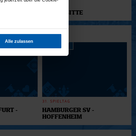
11.12.2025
12 - BRIGITTE
sein können
ren
Alle zulassen
hre Präferenzen im
Abschnitt
 Medien anbieten zu können
hrer Verwendung unserer
 führen diese Informationen
ie im Rahmen Ihrer Nutzung
31. SPIELTAG
URT -
HAMBURGER SV -
HOFFENHEIM