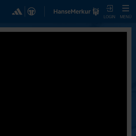
✕
LOGIN
MENÜ
CHER DIR JETZT EIN
VTV-ABO!
m HSVtv-Abo hast Du vollen Zugriff auf über 100
 jeden Monat, darunter alle Saisonspiele in voller
, sowie Spielzusammenfassungen, exklusive
iews, Pressekonferenzen und vieles mehr.
JETZT ZUM ABO