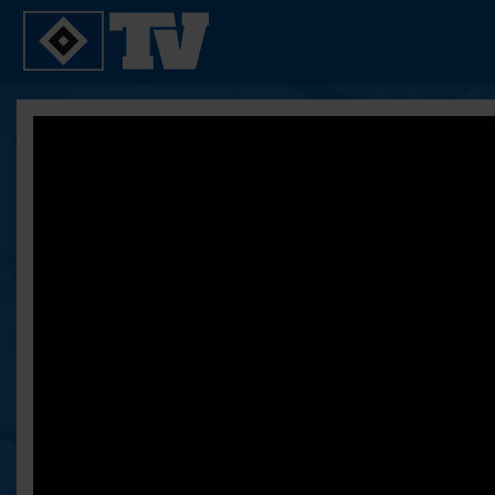
SPIELE
YOUNG TALENTS
2. Bundesliga 20/21
U21
2. Bundesliga 19/20
U19
2. Bundesliga 18/19
U17
Bundesliga 17/18
Reportagen
Bundesliga 16/17
Pokal- und Testspiele
Testspiele
ALLE VIDEOS
Suche
FAQ