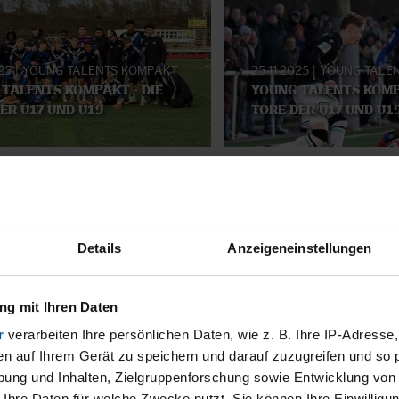
025
|
YOUNG TALENTS KOMPAKT
25.11.2025
|
YOUNG TALE
TALENTS KOMPAKT - DIE
YOUNG TALENTS KOMP
ER U17 UND U19
TORE DER U17 UND U1
SMATERIAL
Details
Anzeigeneinstellungen
g mit Ihren Daten
r
verarbeiten Ihre persönlichen Daten, wie z. B. Ihre IP-Adresse,
en auf Ihrem Gerät zu speichern und darauf zuzugreifen und so 
ung und Inhalten, Zielgruppenforschung sowie Entwicklung von
 Ihre Daten für welche Zwecke nutzt. Sie können Ihre Einwilligun