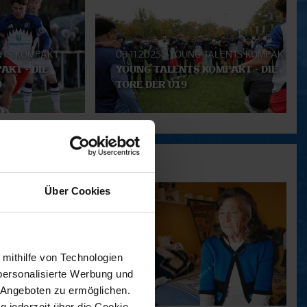
NTS KOMPAKT
03.11.2025
|
YOUNG TALENTS KOMPAKT
AKT - DIE
YOUNG TALENTS KOMPAKT - DIE
9
TORE DER U19
Über Cookies
 mithilfe von Technologien
personalisierte Werbung und
 Angeboten zu ermöglichen.
g jederzeit über die Cookie-