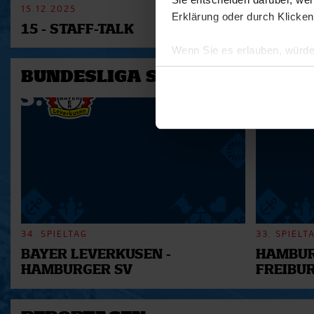
15.12.2025
11.12.2025
Erklärung oder durch Klicken
15 - STAFF-TALK
14 - STÜ
Wenn Sie es erlauben, würde
Informationen über Ihre 
BUNDESLIGA SAISON 2025/202
Ihr Gerät durch aktives 
Erfahren Sie mehr darüber, w
Einzelheiten
fest.
Wir verwenden Cookies, um I
und die Zugriffe auf unsere 
Website an unsere Partner fü
möglicherweise mit weiteren
der Dienste gesammelt habe
34. SPIELTAG
33. SPIELT
BAYER LEVERKUSEN -
HAMBUR
HAMBURGER SV
FREIBU