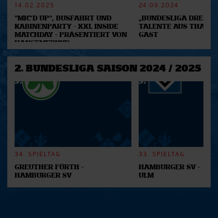
14.02.2025
24.09.2024
Abschnitt Einzelheiten
fest.
"MIC'D UP", BUSFAHRT UND
„BUNDESLIGA DREAM 2
KABINENPARTY - XXL INSIDE
TALENTE AUS THAILA
Wir verwenden Cookies, um Inhalte und Anzeigen zu
MATCHDAY - PRÄSENTIERT VON
GAST
personalisieren, Funktionen für soziale Medien anbieten
HANSEMERKUR
zu können und die Zugriffe auf unsere Website zu
analysieren. Außerdem geben wir Informationen zu Ihrer
2. BUNDESLIGA SAISON 2024 / 2025
Verwendung unserer Website an unsere Partner für
soziale Medien, Werbung und Analysen weiter. Unsere
Partner führen diese Informationen möglicherweise mit
weiteren Daten zusammen, die Sie ihnen bereitgestellt
haben oder die sie im Rahmen Ihrer Nutzung der Dienste
gesammelt haben.
34. SPIELTAG
33. SPIELTAG
GREUTHER FÜRTH -
HAMBURGER SV -
HAMBURGER SV
ULM