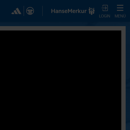
✕
LOGIN
MENÜ
CHER DIR JETZT EIN
VTV-ABO!
m HSVtv-Abo hast Du vollen Zugriff auf über 100
 jeden Monat, darunter alle Saisonspiele in voller
, sowie Spielzusammenfassungen, exklusive
iews, Pressekonferenzen und vieles mehr.
JETZT ZUM ABO