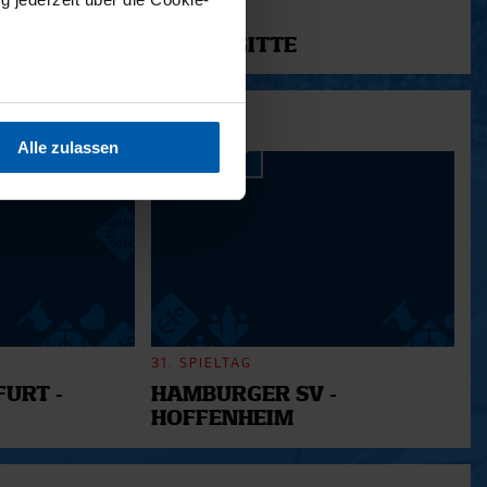
11.12.2025
12 - BRIGITTE
sein können
ren
Alle zulassen
hre Präferenzen im
Abschnitt
 Medien anbieten zu können
hrer Verwendung unserer
 führen diese Informationen
ie im Rahmen Ihrer Nutzung
31. SPIELTAG
URT -
HAMBURGER SV -
HOFFENHEIM