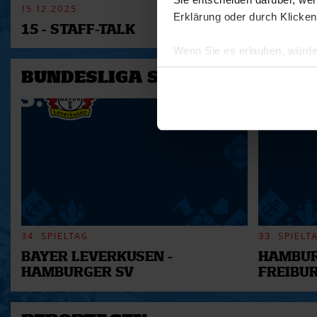
15.12.2025
11.12.2025
Erklärung oder durch Klicken
15 - STAFF-TALK
14 - STÜ
Wenn Sie es erlauben, würde
Informationen über Ihre 
BUNDESLIGA SAISON 2025/202
Ihr Gerät durch aktives 
Erfahren Sie mehr darüber, w
Einzelheiten
fest.
Wir verwenden Cookies, um I
und die Zugriffe auf unsere 
Website an unsere Partner fü
möglicherweise mit weiteren
der Dienste gesammelt habe
34. SPIELTAG
33. SPIELT
BAYER LEVERKUSEN -
HAMBUR
HAMBURGER SV
FREIBU