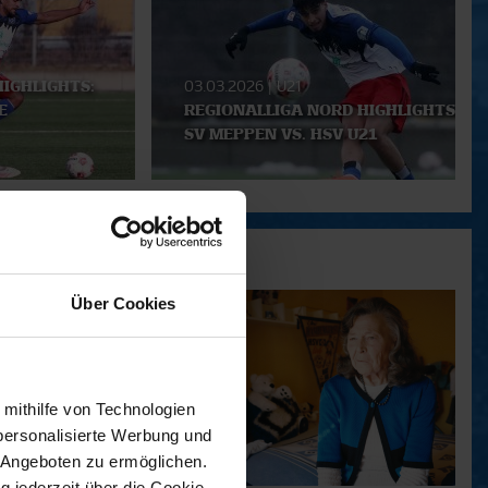
IGHLIGHTS:
03.03.2026
|
U21
E
REGIONALLIGA NORD HIGHLIGHTS:
SV MEPPEN VS. HSV U21
Über Cookies
 mithilfe von Technologien
personalisierte Werbung und
 Angeboten zu ermöglichen.
g jederzeit über die Cookie-