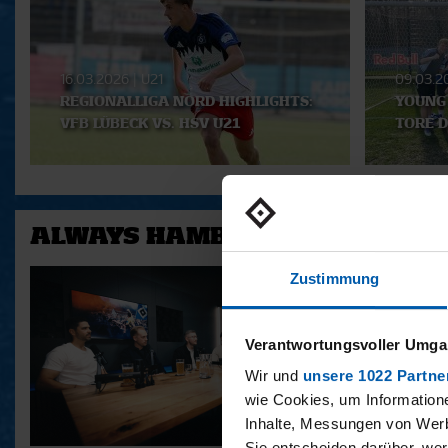
Playlist
16.03.2026
|
U21
09.03.
REGIONALLIGA NORD HIGHLIGHTS:
YOUNG 
VFB LÜBECK VS. HSV U21
TORE D
ALWAYS HAMBURG - DAS BONU
Zustimmung
Verantwortungsvoller Umgan
Wir und
unsere 1022 Partne
wie Cookies, um Information
Inhalte, Messungen von Werb
Sie entscheiden darüber, wer