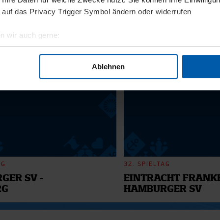
11.12.2025
 auf das Privacy Trigger Symbol ändern oder widerrufen
BI
13 - WILLI
n wir auch gerne:
geografische Lage erfassen, welche bis auf einige Meter genau 
6
Scannen nach bestimmten Merkmalen (Fingerprinting) identifizie
Ablehnen
ie Ihre persönlichen Daten verarbeitet werden, und legen Sie I
nhalte und Anzeigen zu personalisieren, Funktionen für soziale
Website zu analysieren. Außerdem geben wir Informationen zu I
r soziale Medien, Werbung und Analysen weiter. Unsere Partner
 Daten zusammen, die Sie ihnen bereitgestellt haben oder die s
n.
AG
32. SPIELTAG
GER SV -
EINTRACHT FRANKF
RG
HAMBURGER SV