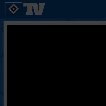
SPIELE
YOUNG TALENTS
2. Bundesliga 20/21
U21
2. Bundesliga 19/20
U19
2. Bundesliga 18/19
U17
Bundesliga 17/18
Reportagen
Bundesliga 16/17
Pokal- und Testspiele
Testspiele
ALLE VIDEOS
Suche
FAQ