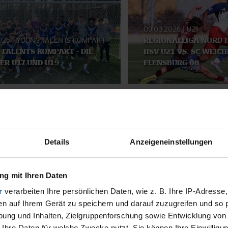
09.03.2026
|
U21
2026
|
YOUNG TALENTS KOMPAKT
REGIONALLIGA NORD H
TALENTS KOMPAKT - DIE
HSV U21 VS. SC WEICH
ER U17 UND U19
FLENSBURG 08
SMATERIAL
Details
Anzeigeneinstellungen
g mit Ihren Daten
r
verarbeiten Ihre persönlichen Daten, wie z. B. Ihre IP-Adresse,
en auf Ihrem Gerät zu speichern und darauf zuzugreifen und so 
ung und Inhalten, Zielgruppenforschung sowie Entwicklung von
 Ihre Daten für welche Zwecke nutzt. Sie können Ihre Einwilligun