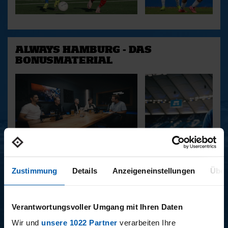
ALWAYS HAMBURG - DAS
BONUSMATERIAL
15.12.2025
11.12.2025
15 - STAFF-TALK
14 - STÜBI
Zustimmung
Details
Anzeigeneinstellungen
Über
Verantwortungsvoller Umgang mit Ihren Daten
BUNDESLIGA SAISON 2025/2026
Wir und
unsere 1022 Partner
verarbeiten Ihre