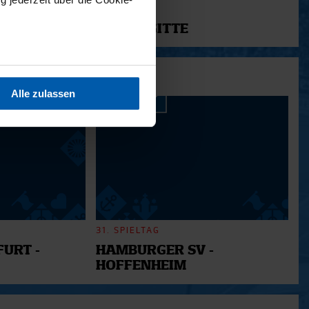
11.12.2025
12 - BRIGITTE
sein können
ren
Alle zulassen
hre Präferenzen im
Abschnitt
 Medien anbieten zu können
hrer Verwendung unserer
 führen diese Informationen
ie im Rahmen Ihrer Nutzung
31. SPIELTAG
URT -
HAMBURGER SV -
HOFFENHEIM