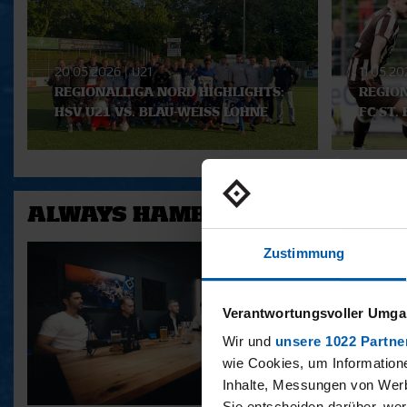
Playlist
20.05.2026
|
U21
11.05.2
REGIONALLIGA NORD HIGHLIGHTS:
REGION
HSV U21 VS. BLAU-WEISS LOHNE
FC ST.
ALWAYS HAMBURG - DAS BONU
Zustimmung
Verantwortungsvoller Umgan
Wir und
unsere 1022 Partne
wie Cookies, um Information
Inhalte, Messungen von Werb
Sie entscheiden darüber, wer