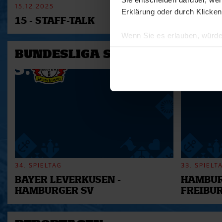
15.12.2025
11.12.2025
Erklärung oder durch Klicken
15 - STAFF-TALK
14 - STÜ
Wenn Sie es erlauben, würde
Informationen über Ihre 
BUNDESLIGA SAISON 2025/202
Ihr Gerät durch aktives 
Erfahren Sie mehr darüber, w
Einzelheiten
fest.
Wir verwenden Cookies, um I
und die Zugriffe auf unsere 
Website an unsere Partner fü
möglicherweise mit weiteren
der Dienste gesammelt habe
34. SPIELTAG
33. SPIELT
BAYER LEVERKUSEN -
HAMBUR
HAMBURGER SV
FREIBU