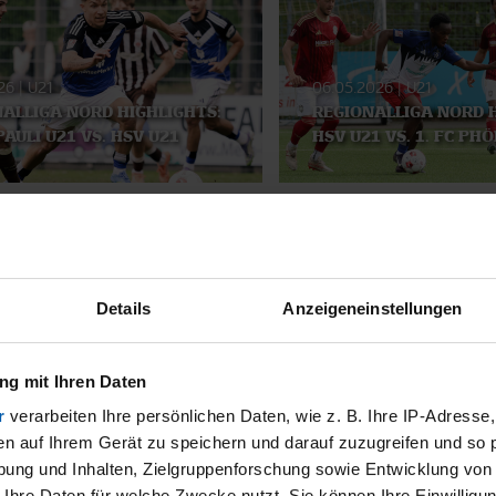
026
|
U21
06.05.2026
|
U21
ALLIGA NORD HIGHLIGHTS:
REGIONALLIGA NORD H
 PAULI U21 VS. HSV U21
HSV U21 VS. 1. FC PH
SMATERIAL
Details
Anzeigeneinstellungen
g mit Ihren Daten
r
verarbeiten Ihre persönlichen Daten, wie z. B. Ihre IP-Adresse,
en auf Ihrem Gerät zu speichern und darauf zuzugreifen und so 
ung und Inhalten, Zielgruppenforschung sowie Entwicklung von
 Ihre Daten für welche Zwecke nutzt. Sie können Ihre Einwilligun