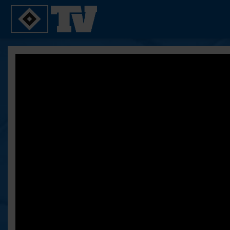
SPIELE
YOUNG TALENTS
2. Bundesliga 20/21
U21
2. Bundesliga 19/20
U19
2. Bundesliga 18/19
U17
Bundesliga 17/18
Reportagen
Bundesliga 16/17
Pokal- und Testspiele
Testspiele
ALLE VIDEOS
Suche
FAQ