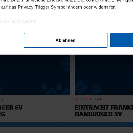
11.12.2025
 auf das Privacy Trigger Symbol ändern oder widerrufen
BI
13 - WILLI
n wir auch gerne:
geografische Lage erfassen, welche bis auf einige Meter genau 
6
Scannen nach bestimmten Merkmalen (Fingerprinting) identifizie
Ablehnen
ie Ihre persönlichen Daten verarbeitet werden, und legen Sie I
nhalte und Anzeigen zu personalisieren, Funktionen für soziale
Website zu analysieren. Außerdem geben wir Informationen zu I
r soziale Medien, Werbung und Analysen weiter. Unsere Partner
 Daten zusammen, die Sie ihnen bereitgestellt haben oder die s
n.
AG
32. SPIELTAG
GER SV -
EINTRACHT FRANKF
RG
HAMBURGER SV