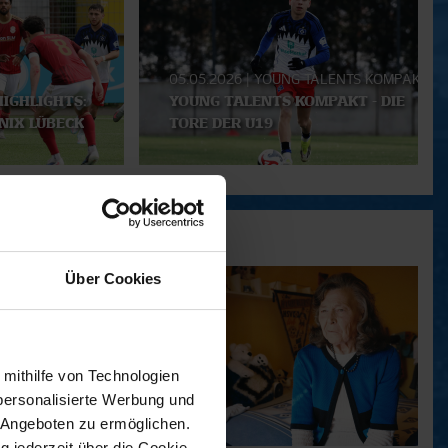
05.05.2026
|
YOUNG TALENTS KOMPAKT
IGHLIGHTS:
YOUNG TALENTS KOMPAKT - DIE
ÖNIX LÜBECK
TORE DER U19
Über Cookies
 mithilfe von Technologien
personalisierte Werbung und
 Angeboten zu ermöglichen.
g jederzeit über die Cookie-