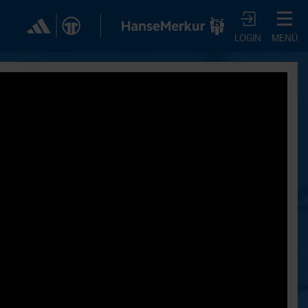
✕
LOGIN
MENÜ
CHER DIR JETZT EIN
VTV-ABO!
m HSVtv-Abo hast Du vollen Zugriff auf über 100
 jeden Monat, darunter alle Saisonspiele in voller
, sowie Spielzusammenfassungen, exklusive
iews, Pressekonferenzen und vieles mehr.
JETZT ZUM ABO