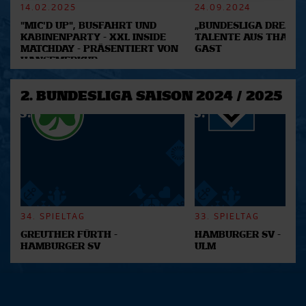
14.02.2025
24.09.2024
Abschnitt Einzelheiten
fest.
"MIC'D UP", BUSFAHRT UND
„BUNDESLIGA DREAM 2
KABINENPARTY - XXL INSIDE
TALENTE AUS THAILA
Wir verwenden Cookies, um Inhalte und Anzeigen zu
MATCHDAY - PRÄSENTIERT VON
GAST
personalisieren, Funktionen für soziale Medien anbieten
HANSEMERKUR
zu können und die Zugriffe auf unsere Website zu
analysieren. Außerdem geben wir Informationen zu Ihrer
2. BUNDESLIGA SAISON 2024 / 2025
Verwendung unserer Website an unsere Partner für
soziale Medien, Werbung und Analysen weiter. Unsere
Partner führen diese Informationen möglicherweise mit
weiteren Daten zusammen, die Sie ihnen bereitgestellt
haben oder die sie im Rahmen Ihrer Nutzung der Dienste
gesammelt haben.
34. SPIELTAG
33. SPIELTAG
GREUTHER FÜRTH -
HAMBURGER SV -
HAMBURGER SV
ULM