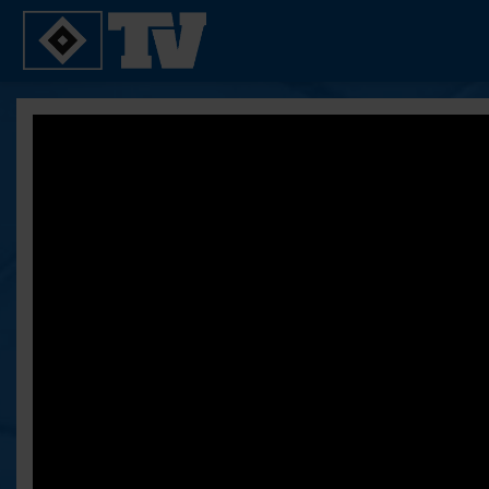
SPIELE
YOUNG TALENTS
2. Bundesliga 20/21
U21
2. Bundesliga 19/20
U19
2. Bundesliga 18/19
U17
Bundesliga 17/18
Reportagen
Bundesliga 16/17
Pokal- und Testspiele
Testspiele
ALLE VIDEOS
Suche
FAQ