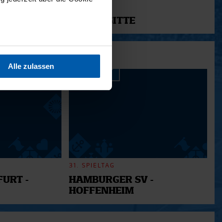
11.12.2025
12 - BRIGITTE
sein können
ren
Alle zulassen
hre Präferenzen im
Abschnitt
 Medien anbieten zu können
hrer Verwendung unserer
 führen diese Informationen
ie im Rahmen Ihrer Nutzung
31. SPIELTAG
URT -
HAMBURGER SV -
HOFFENHEIM