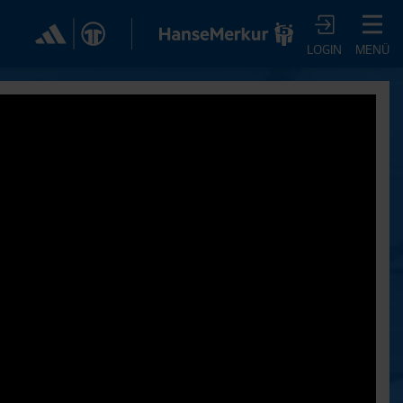
✕
LOGIN
MENÜ
CHER DIR JETZT EIN
VTV-ABO!
m HSVtv-Abo hast Du vollen Zugriff auf über 100
 jeden Monat, darunter alle Saisonspiele in voller
, sowie Spielzusammenfassungen, exklusive
iews, Pressekonferenzen und vieles mehr.
JETZT ZUM ABO