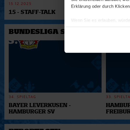
15.12.2025
11.12.2025
Erklärung oder durch Klicken
15 - STAFF-TALK
14 - STÜ
Wenn Sie es erlauben, würde
Informationen über Ihre 
BUNDESLIGA SAISON 2025/202
Ihr Gerät durch aktives 
Erfahren Sie mehr darüber, w
Einzelheiten
fest.
Wir verwenden Cookies, um I
und die Zugriffe auf unsere 
Website an unsere Partner fü
möglicherweise mit weiteren
der Dienste gesammelt habe
34. SPIELTAG
33. SPIELT
BAYER LEVERKUSEN -
HAMBUR
HAMBURGER SV
FREIBU