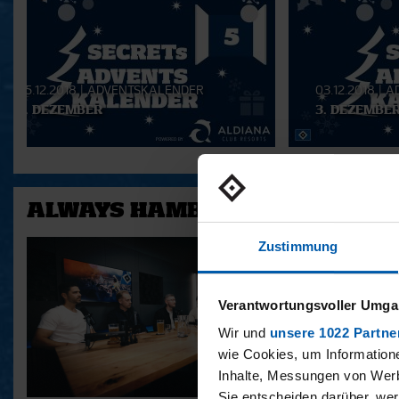
Playlist
05.12.2018
|
ADVENTSKALENDER
03.12.2018
|
A
5. DEZEMBER
3. DEZEMBE
ALWAYS HAMBURG - DAS BONU
Zustimmung
Verantwortungsvoller Umgan
Wir und
unsere 1022 Partne
wie Cookies, um Information
Inhalte, Messungen von Werb
Sie entscheiden darüber, wer