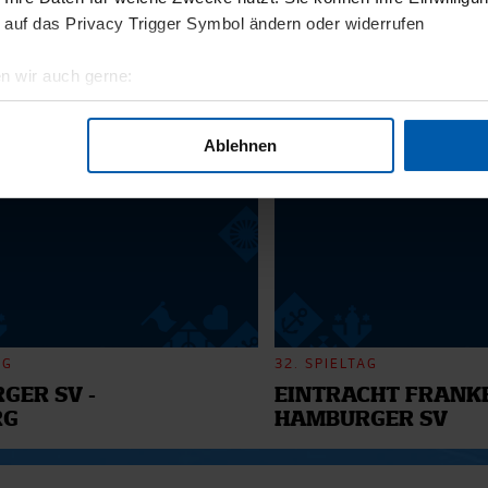
11.12.2025
 auf das Privacy Trigger Symbol ändern oder widerrufen
BI
13 - WILLI
n wir auch gerne:
geografische Lage erfassen, welche bis auf einige Meter genau 
6
Scannen nach bestimmten Merkmalen (Fingerprinting) identifizie
Ablehnen
ie Ihre persönlichen Daten verarbeitet werden, und legen Sie I
nhalte und Anzeigen zu personalisieren, Funktionen für soziale
Website zu analysieren. Außerdem geben wir Informationen zu I
r soziale Medien, Werbung und Analysen weiter. Unsere Partner
 Daten zusammen, die Sie ihnen bereitgestellt haben oder die s
n.
AG
32. SPIELTAG
GER SV -
EINTRACHT FRANKF
RG
HAMBURGER SV