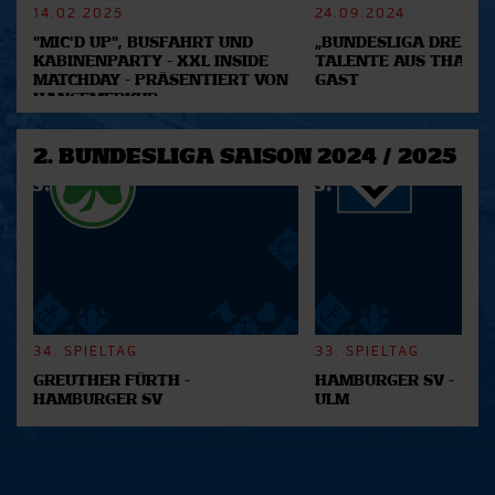
Abschnitt Einzelheiten
fest.
14.02.2025
24.09.2024
"MIC'D UP", BUSFAHRT UND
„BUNDESLIGA DREAM 2
KABINENPARTY - XXL INSIDE
TALENTE AUS THAILA
Wir verwenden Cookies, um Inhalte und Anzeigen zu
MATCHDAY - PRÄSENTIERT VON
GAST
personalisieren, Funktionen für soziale Medien anbieten
HANSEMERKUR
zu können und die Zugriffe auf unsere Website zu
analysieren. Außerdem geben wir Informationen zu Ihrer
2. BUNDESLIGA SAISON 2024 / 2025
Verwendung unserer Website an unsere Partner für
soziale Medien, Werbung und Analysen weiter. Unsere
Partner führen diese Informationen möglicherweise mit
weiteren Daten zusammen, die Sie ihnen bereitgestellt
haben oder die sie im Rahmen Ihrer Nutzung der Dienste
gesammelt haben.
34. SPIELTAG
33. SPIELTAG
GREUTHER FÜRTH -
HAMBURGER SV -
HAMBURGER SV
ULM