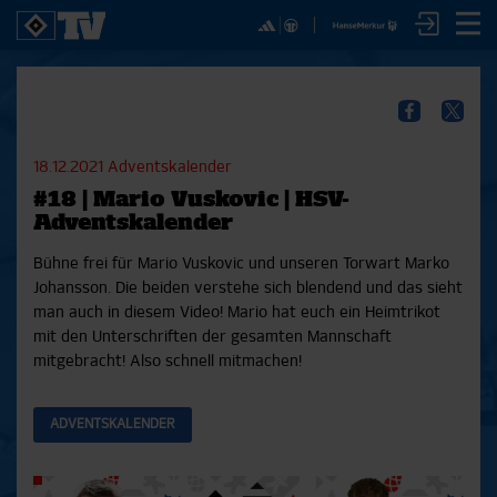
✕
SPIELE
YOUNG TALENTS
NUR DER HSV
A
SICHER DIR JETZT EIN
2. Bundesliga 20/21
U21
Interviews
S
HSVTV-ABO!
2. Bundesliga 19/20
U19
Spieltagschecks
F
18.12.2021
Adventskalender
2. Bundesliga 18/19
U17
Pressekonferenzen
#18 | Mario Vuskovic | HSV-
Bundesliga 17/18
Reportagen
Reportagen
Mit dem HSVtv-Abo hast Du vollen Zugriff auf über
Adventskalender
Bundesliga 16/17
Trainingslager
100 Videos jeden Monat, darunter alle Saisonspiele
Pokal- und Testspiele
Bunte HSV-Welt
Bühne frei für Mario Vuskovic und unseren Torwart Marko
in voller Länge, sowie Spielzusammenfassungen,
Testspiele
Verein
Johansson. Die beiden verstehe sich blendend und das sieht
exklusive Interviews, Pressekonferenzen und vieles
man auch in diesem Video! Mario hat euch ein Heimtrikot
mehr.
mit den Unterschriften der gesamten Mannschaft
mitgebracht! Also schnell mitmachen!
JETZT ZUM ABO
ADVENTSKALENDER
Aktuelle