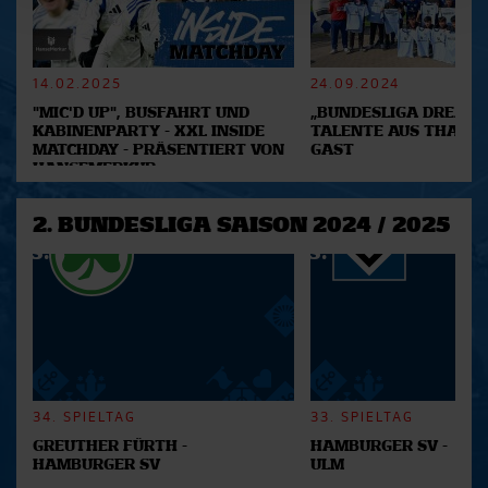
verarbeitet werden, und legen Sie Ihre Präferenzen im
Abschnitt Einzelheiten
fest.
14.02.2025
24.09.2024
Wir verwenden Cookies, um Inhalte und Anzeigen zu
"MIC'D UP", BUSFAHRT UND
„BUNDESLIGA DREAM 2
personalisieren, Funktionen für soziale Medien anbieten
KABINENPARTY - XXL INSIDE
TALENTE AUS THAILA
MATCHDAY - PRÄSENTIERT VON
GAST
zu können und die Zugriffe auf unsere Website zu
HANSEMERKUR
analysieren. Außerdem geben wir Informationen zu Ihrer
Verwendung unserer Website an unsere Partner für
2. BUNDESLIGA SAISON 2024 / 2025
soziale Medien, Werbung und Analysen weiter. Unsere
Partner führen diese Informationen möglicherweise mit
weiteren Daten zusammen, die Sie ihnen bereitgestellt
haben oder die sie im Rahmen Ihrer Nutzung der Dienste
gesammelt haben.
34. SPIELTAG
33. SPIELTAG
GREUTHER FÜRTH -
HAMBURGER SV -
HAMBURGER SV
ULM