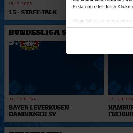
15.12.2025
11.12.2025
Erklärung oder durch Klicken
15 - STAFF-TALK
14 - STÜ
Wenn Sie es erlauben, würde
Informationen über Ihre 
BUNDESLIGA SAISON 2025/202
Ihr Gerät durch aktives 
Erfahren Sie mehr darüber, w
Einzelheiten
fest.
Wir verwenden Cookies, um I
und die Zugriffe auf unsere 
Website an unsere Partner fü
möglicherweise mit weiteren
der Dienste gesammelt habe
34. SPIELTAG
33. SPIELT
BAYER LEVERKUSEN -
HAMBUR
HAMBURGER SV
FREIBU