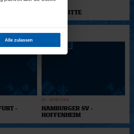
11.12.2025
12 - BRIGITTE
sein können
ren
Alle zulassen
hre Präferenzen im
Abschnitt
 Medien anbieten zu können
hrer Verwendung unserer
 führen diese Informationen
ie im Rahmen Ihrer Nutzung
31. SPIELTAG
URT -
HAMBURGER SV -
HOFFENHEIM