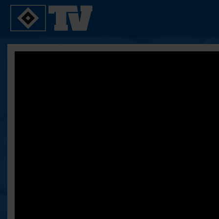
SPIELE
YOUNG TALENTS
2. Bundesliga 20/21
U21
2. Bundesliga 19/20
U19
2. Bundesliga 18/19
U17
Bundesliga 17/18
Reportagen
Bundesliga 16/17
Pokal- und Testspiele
Testspiele
ALLE VIDEOS
Suche
FAQ