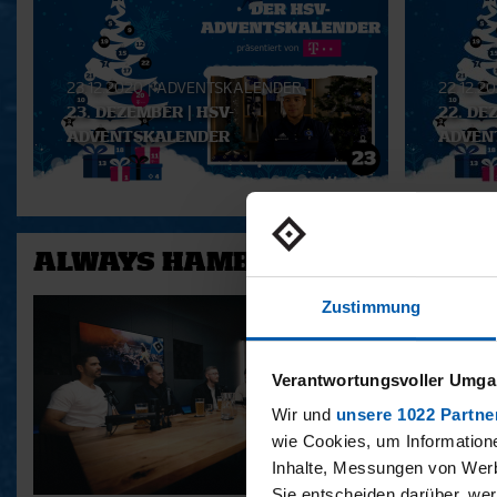
Playlist
23.12.2020
|
ADVENTSKALENDER
22.12.2
23. DEZEMBER | HSV-
22. DE
ADVENTSKALENDER
ADVEN
ALWAYS HAMBURG - DAS BONU
Zustimmung
Verantwortungsvoller Umgan
Wir und
unsere 1022 Partne
wie Cookies, um Information
Inhalte, Messungen von Werb
Sie entscheiden darüber, wer