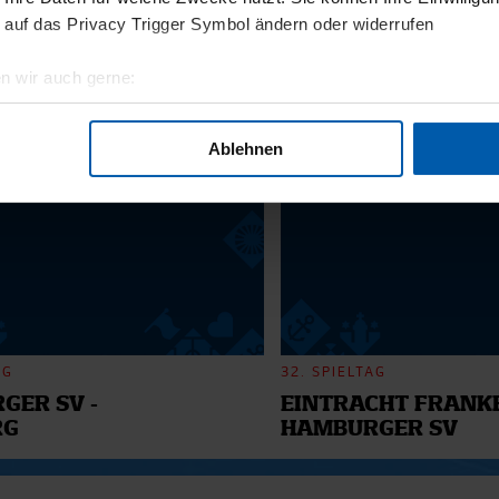
11.12.2025
 auf das Privacy Trigger Symbol ändern oder widerrufen
BI
13 - WILLI
n wir auch gerne:
geografische Lage erfassen, welche bis auf einige Meter genau 
6
Scannen nach bestimmten Merkmalen (Fingerprinting) identifizie
Ablehnen
ie Ihre persönlichen Daten verarbeitet werden, und legen Sie I
nhalte und Anzeigen zu personalisieren, Funktionen für soziale
Website zu analysieren. Außerdem geben wir Informationen zu I
r soziale Medien, Werbung und Analysen weiter. Unsere Partner
 Daten zusammen, die Sie ihnen bereitgestellt haben oder die s
n.
AG
32. SPIELTAG
GER SV -
EINTRACHT FRANKF
RG
HAMBURGER SV