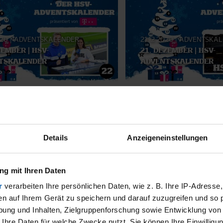
020
|
ADVENTSKALENDER
21.12.2020
|
ADVENTSKAL
ZEMBER | HSV-
21. DEZEMBER | HSV-
TSKALENDER
ADVENTSKALENDER
SMATERIAL
Details
Anzeigeneinstellungen
g mit Ihren Daten
r
verarbeiten Ihre persönlichen Daten, wie z. B. Ihre IP-Adresse,
en auf Ihrem Gerät zu speichern und darauf zuzugreifen und so 
ung und Inhalten, Zielgruppenforschung sowie Entwicklung von
 Ihre Daten für welche Zwecke nutzt. Sie können Ihre Einwilligun