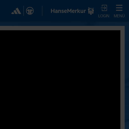
✕
LOGIN
MENÜ
CHER DIR JETZT EIN
VTV-ABO!
m HSVtv-Abo hast Du vollen Zugriff auf über 100
 jeden Monat, darunter alle Saisonspiele in voller
, sowie Spielzusammenfassungen, exklusive
iews, Pressekonferenzen und vieles mehr.
JETZT ZUM ABO