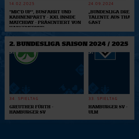
Abschnitt Einzelheiten
fest.
14.02.2025
24.09.2024
"MIC'D UP", BUSFAHRT UND
„BUNDESLIGA DREAM 2
KABINENPARTY - XXL INSIDE
TALENTE AUS THAILA
Wir verwenden Cookies, um Inhalte und Anzeigen zu
MATCHDAY - PRÄSENTIERT VON
GAST
personalisieren, Funktionen für soziale Medien anbieten
HANSEMERKUR
zu können und die Zugriffe auf unsere Website zu
analysieren. Außerdem geben wir Informationen zu Ihrer
2. BUNDESLIGA SAISON 2024 / 2025
Verwendung unserer Website an unsere Partner für
soziale Medien, Werbung und Analysen weiter. Unsere
Partner führen diese Informationen möglicherweise mit
weiteren Daten zusammen, die Sie ihnen bereitgestellt
haben oder die sie im Rahmen Ihrer Nutzung der Dienste
gesammelt haben.
34. SPIELTAG
33. SPIELTAG
GREUTHER FÜRTH -
HAMBURGER SV -
HAMBURGER SV
ULM