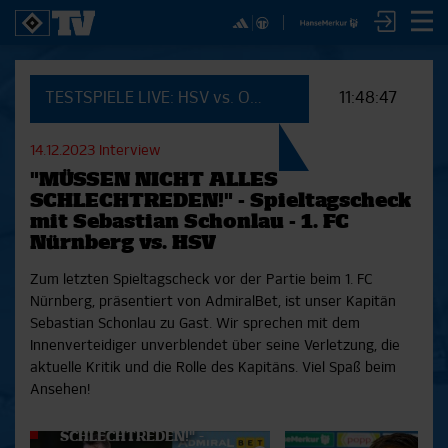
✕
SPIELE
YOUNG TALENTS
NUR DER HSV
A
TESTSPIELE LIVE: HSV vs. OSC Lille
11:48:46
SICHER DIR JETZT EIN
2. Bundesliga 20/21
U21
Interviews
S
HSVTV-ABO!
2. Bundesliga 19/20
U19
Spieltagschecks
F
14.12.2023
Interview
2. Bundesliga 18/19
U17
Pressekonferenzen
"MÜSSEN NICHT ALLES
Bundesliga 17/18
Reportagen
Reportagen
Mit dem HSVtv-Abo hast Du vollen Zugriff auf über
SCHLECHTREDEN!" - Spieltagscheck
Bundesliga 16/17
Trainingslager
100 Videos jeden Monat, darunter alle Saisonspiele
mit Sebastian Schonlau - 1. FC
Pokal- und Testspiele
Bunte HSV-Welt
Nürnberg vs. HSV
in voller Länge, sowie Spielzusammenfassungen,
Testspiele
Verein
exklusive Interviews, Pressekonferenzen und vieles
Zum letzten Spieltagscheck vor der Partie beim 1. FC
mehr.
Nürnberg, präsentiert von AdmiralBet, ist unser Kapitän
Sebastian Schonlau zu Gast. Wir sprechen mit dem
Innenverteidiger unverblendet über seine Verletzung, die
JETZT ZUM ABO
aktuelle Kritik und die Rolle des Kapitäns. Viel Spaß beim
Ansehen!
14.12.2023
|
INTERVIEW
"MÜSSEN NICHT ALLES
SCHLECHTREDEN!" -
Aktuelle