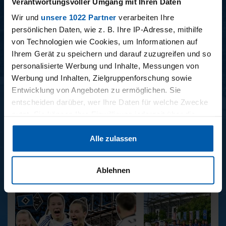
Verantwortungsvoller Umgang mit Ihren Daten
Wir und
unsere 1022 Partner
verarbeiten Ihre
persönlichen Daten, wie z. B. Ihre IP-Adresse, mithilfe
BUNDESLIGA SAISON 2025/2026
von Technologien wie Cookies, um Informationen auf
Ihrem Gerät zu speichern und darauf zuzugreifen und so
personalisierte Werbung und Inhalte, Messungen von
Werbung und Inhalten, Zielgruppenforschung sowie
Entwicklung von Angeboten zu ermöglichen. Sie
entscheiden darüber, wer Ihre Daten für welche Zwecke
nutzt. Sie können Ihre Einwilligung jederzeit über die
34. SPIELTAG
33. SPIELTAG
Cookie-Erklärung oder durch Klicken auf das Privacy
BAYER LEVERKUSEN -
HAMBURGER SV -
Alle zulassen
Trigger Symbol ändern oder widerrufen
HAMBURGER SV
FREIBURG
Wenn Sie es erlauben, würden wir auch gerne:
Ablehnen
Informationen über Ihre geografische Lage erfassen,
REPORTAGEN
welche bis auf einige Meter genau sein können
Ihr Gerät durch aktives Scannen nach bestimmten
Merkmalen (Fingerprinting) identifizieren