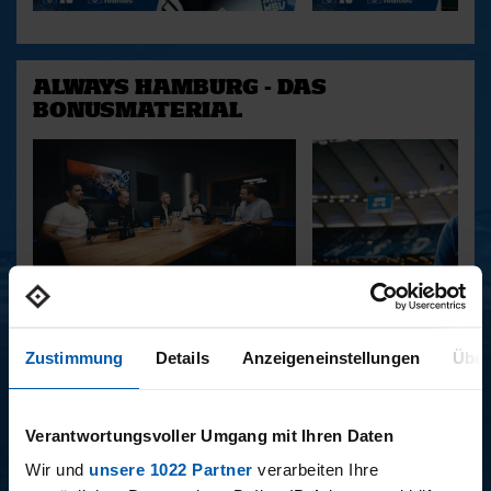
ALWAYS HAMBURG - DAS
BONUSMATERIAL
15.12.2025
11.12.2025
15 - STAFF-TALK
14 - STÜBI
Zustimmung
Details
Anzeigeneinstellungen
Über
Verantwortungsvoller Umgang mit Ihren Daten
BUNDESLIGA SAISON 2025/2026
Wir und
unsere 1022 Partner
verarbeiten Ihre