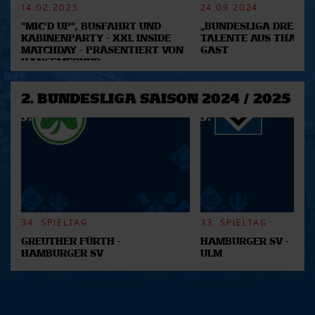
14.02.2025
24.09.2024
Abschnitt Einzelheiten
fest.
"MIC'D UP", BUSFAHRT UND
„BUNDESLIGA DREAM 2
KABINENPARTY - XXL INSIDE
TALENTE AUS THAILA
Wir verwenden Cookies, um Inhalte und Anzeigen zu
MATCHDAY - PRÄSENTIERT VON
GAST
personalisieren, Funktionen für soziale Medien anbieten
HANSEMERKUR
zu können und die Zugriffe auf unsere Website zu
analysieren. Außerdem geben wir Informationen zu Ihrer
2. BUNDESLIGA SAISON 2024 / 2025
Verwendung unserer Website an unsere Partner für
soziale Medien, Werbung und Analysen weiter. Unsere
Partner führen diese Informationen möglicherweise mit
weiteren Daten zusammen, die Sie ihnen bereitgestellt
haben oder die sie im Rahmen Ihrer Nutzung der Dienste
gesammelt haben.
34. SPIELTAG
33. SPIELTAG
GREUTHER FÜRTH -
HAMBURGER SV -
HAMBURGER SV
ULM