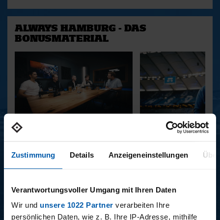
ALWAYS HAMBURG - DAS
BONUSMATERIAL
15.12.2025
11.12.2025
15 - STAFF-TALK
14 - STÜBI
Zustimmung
Details
Anzeigeneinstellungen
Über
BUNDESLIGA SAISON 2025/2026
Verantwortungsvoller Umgang mit Ihren Daten
Wir und
unsere 1022 Partner
verarbeiten Ihre
persönlichen Daten, wie z. B. Ihre IP-Adresse, mithilfe