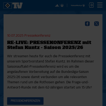
✕
SPIELE
YOUNG TALENTS
NUR DER HSV
A
SICHER DIR JETZT EIN
2. Bundesliga 20/21
U21
Interviews
S
HSVTV-ABO!
2. Bundesliga 19/20
U19
Spieltagschecks
F
10.07.2025
Pressekonferenz
2. Bundesliga 18/19
U17
Pressekonferenzen
RE-LIVE: PRESSEKONFERENZ mit
Bundesliga 17/18
Reportagen
Reportagen
Mit dem HSVtv-Abo hast Du vollen Zugriff auf über
Stefan Kuntz - Saison 2025/26
Bundesliga 16/17
Trainingslager
100 Videos jeden Monat, darunter alle Saisonspiele
Pokal- und Testspiele
Bunte HSV-Welt
Wir streamen heute für euch die Pressekonferenz mit
in voller Länge, sowie Spielzusammenfassungen,
Testspiele
Verein
unserem Sportvorstand Stefan Kuntz. Im Rahmen dieser
exklusive Interviews, Pressekonferenzen und vieles
Saisonauftakt-Pressekonferenz wird es um die
mehr.
angelaufenen Vorbereitung auf die Bundesliga-Saison
2025/26 sowie damit verbunden um alle relevanten
JETZT ZUM ABO
Themen rund um die Rothosen gehen. Die Frage-und-
Antwort-Runde mit dem 62-Jährigen startet um 15 Uhr!
PRESSEKONFERENZEN