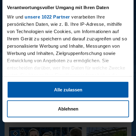
15 - STAFF-TALK
14 - STÜBI
Verantwortungsvoller Umgang mit Ihren Daten
Wir und
unsere 1022 Partner
verarbeiten Ihre
persönlichen Daten, wie z. B. Ihre IP-Adresse, mithilfe
von Technologien wie Cookies, um Informationen auf
BUNDESLIGA SAISON 2025/2026
Ihrem Gerät zu speichern und darauf zuzugreifen und so
personalisierte Werbung und Inhalte, Messungen von
Werbung und Inhalten, Zielgruppenforschung sowie
Entwicklung von Angeboten zu ermöglichen. Sie
entscheiden darüber, wer Ihre Daten für welche Zwecke
nutzt. Sie können Ihre Einwilligung jederzeit über die
Cookie-Erklärung oder durch Klicken auf das Privacy
34. SPIELTAG
33. SPIELTAG
Alle zulassen
Trigger Symbol ändern oder widerrufen
BAYER LEVERKUSEN -
HAMBURGER SV -
HAMBURGER SV
FREIBURG
Wenn Sie es erlauben, würden wir auch gerne:
Ablehnen
Informationen über Ihre geografische Lage erfassen,
REPORTAGEN
welche bis auf einige Meter genau sein können
Ihr Gerät durch aktives Scannen nach bestimmten
Merkmalen (Fingerprinting) identifizieren