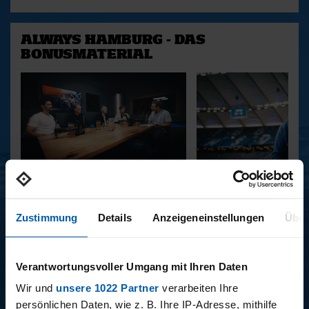
ALWAYS HAMBURG - DAS
BONUSMATERIAL
15.12.2025
11.12.2025
15 - STAFF-TALK
14 - STÜBI
Zustimmung
Details
Anzeigeneinstellungen
Über
BUNDESLIGA SAISON 2025/2026
Verantwortungsvoller Umgang mit Ihren Daten
Wir und
unsere 1022 Partner
verarbeiten Ihre
persönlichen Daten, wie z. B. Ihre IP-Adresse, mithilfe