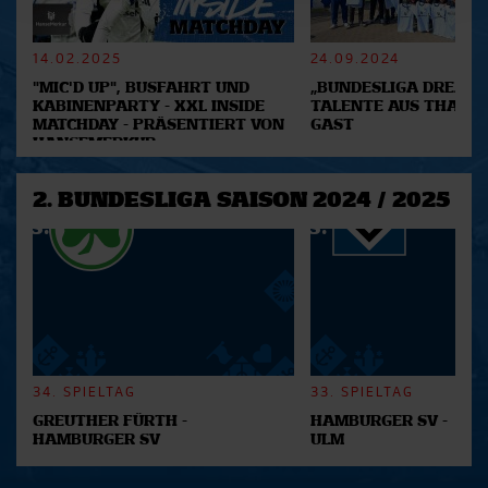
verarbeitet werden, und legen Sie Ihre Präferenzen im
Abschnitt Einzelheiten
fest.
14.02.2025
24.09.2024
"MIC'D UP", BUSFAHRT UND
„BUNDESLIGA DREAM 2
Wir verwenden Cookies, um Inhalte und Anzeigen zu
KABINENPARTY - XXL INSIDE
TALENTE AUS THAILA
personalisieren, Funktionen für soziale Medien anbieten
MATCHDAY - PRÄSENTIERT VON
GAST
zu können und die Zugriffe auf unsere Website zu
HANSEMERKUR
analysieren. Außerdem geben wir Informationen zu Ihrer
Verwendung unserer Website an unsere Partner für
2. BUNDESLIGA SAISON 2024 / 2025
soziale Medien, Werbung und Analysen weiter. Unsere
Partner führen diese Informationen möglicherweise mit
weiteren Daten zusammen, die Sie ihnen bereitgestellt
haben oder die sie im Rahmen Ihrer Nutzung der Dienste
gesammelt haben.
34. SPIELTAG
33. SPIELTAG
GREUTHER FÜRTH -
HAMBURGER SV -
HAMBURGER SV
ULM